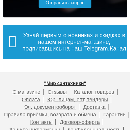
Узнай первым о новинках и скидках в
нашем интернет-магазине,
подписавшись на наш Telegram.Канал
"Мир сантехники"
О магазине
Отзывы
Каталог товаров
Оплата
Юр. лицам, опт, тендеры
Эл. документооборот
Доставка
Правила приёмки, возврата и обмена
Гарантии
Контакты
Договор-оферта
Защита информации
Конфиденциальность