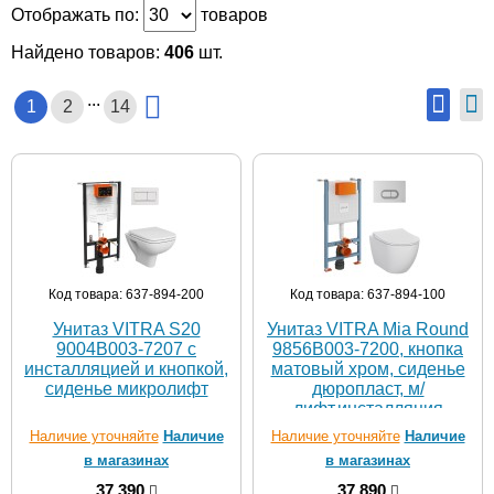
Отображать по:
товаров
Найдено товаров:
406
шт.
...
1
2
14
Код товара: 637-894-200
Код товара: 637-894-100
Унитаз VITRA S20
Унитаз VITRA Mia Round
9004B003-7207 с
9856B003-7200, кнопка
инсталляцией и кнопкой,
матовый хром, сиденье
сиденье микролифт
дюропласт, м/
лифт,инсталляция
Наличие уточняйте
Наличие
Наличие уточняйте
Наличие
в магазинах
в магазинах
37 390
37 890