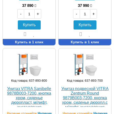
37 890
37 990
-
+
-
+
Купить
Купить
Купить в 1 клик
Купить в 1 клик
Код товара: 637-893-800
Код товара: 637-893-700
Унитаз VITRA Sanibelle
Унитаз подвесной VITRA
9878B003-7200, кнопка
Zentrum Round
хром, сиденье
9879B003-7200, кнопка
дюропласт, м/лифт,
хром, сиденье дюропл.с
инсталляция
м/лифт, инсталляция
Наличие уточняйте
Наличие
Наличие уточняйте
Наличие