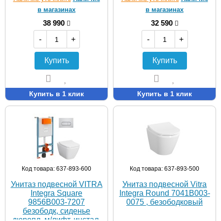
в магазинах
в магазинах
38 990
32 590
-
+
-
+
Купить
Купить
Купить в 1 клик
Купить в 1 клик
Код товара: 637-893-600
Код товара: 637-893-500
Унитаз подвесной VITRA
Унитаз подвесной Vitra
Integra Square
Integra Round 7041B003-
9856B003-7207
0075 , безободковый
безободк, сиденье
дюропл, м/лифт, инстал,