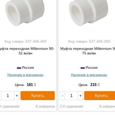
Tiemme
TIM
Valtec
Viega
Джилекс
МЗОО
Код товара:
637-406-400
Код товара:
637-406-300
уфта переходная Millennium 90-
Муфта переходная Millennium 9
32 вн/вн
75 вн/вн
Россия
Россия
Наличие в магазинах
Наличие в магазинах
181
215
Цена:
Цена:
Купить
Купить
+
-
+
К сравнению
В избранное
К сравнению
В избранн