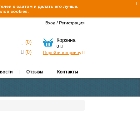
елей с сайтом и делать его лучше.
лов cookies.
Вход
/
Регистрация
Корзина
(
0
)
0
(
0
)
Перейти в корзину
вости
Отзывы
Контакты