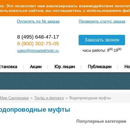
s. Это позволяет нам анализировать взаимодействие посетит
ользоваться сайтом, вы соглашаетесь с использованием фай
Оплатить по № заказа
Проверить статус заказа
8 (495) 648-47-17
Заказать звонок
8 (800) 302-75-05
00
00
часы работы: 9
-19
sales@mirsantekhniki.ru
становка
Акции
Юр. лицам
Публикации
Но
Мир Сантехники
Трубы и фитинги
Водопроводные муфты
одопроводные муфты
Популярные категории