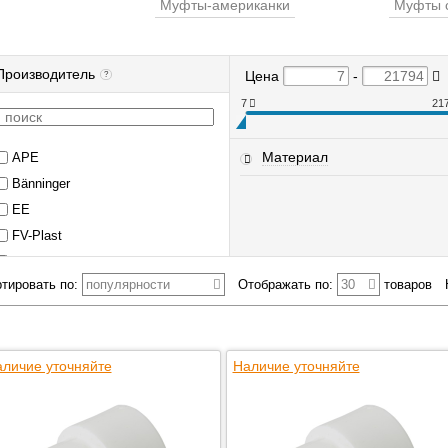
Муфты-американки
Муфты 
Производитель
Цена
-
?
7
21
Материал
APE
Bänninger
EE
FV-Plast
Gebo
тировать по:
популярности
Отображать по:
30
товаров
Kalde
Lavita
Meibes
личие уточняйте
Millennium
Наличие уточняйте
?
Oventrop
PRANDELLI
STOUT