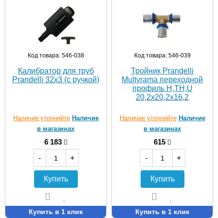
Код товара: 546-038
Код товара: 546-039
Калибратор для труб
Тройник Prandelli
Prandelli 32х3 (с ручкой)
Multyrama переходной
профиль H,TH,U
20,2х20,2х16,2
Наличие уточняйте
Наличие
Наличие уточняйте
Наличие
в магазинах
в магазинах
6 183
615
-
+
-
+
Купить
Купить
Купить в 1 клик
Купить в 1 клик