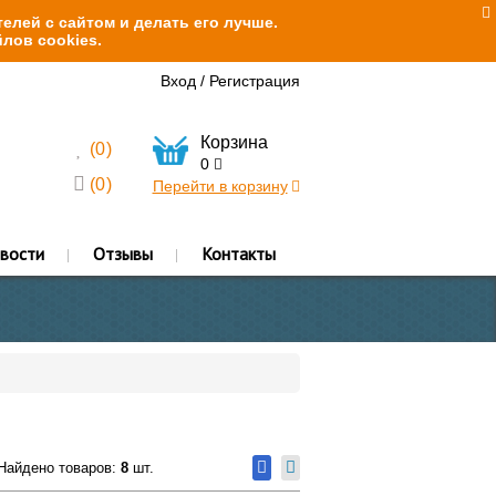
елей с сайтом и делать его лучше.
лов cookies.
Вход
/
Регистрация
Корзина
(
0
)
0
(
0
)
Перейти в корзину
вости
Отзывы
Контакты
Найдено товаров:
8
шт.