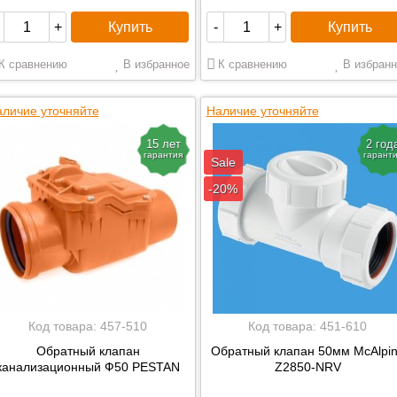
Купить
Купить
+
-
+
К сравнению
В избранное
К сравнению
В избранн
личие уточняйте
Наличие уточняйте
15 лет
2 год
гарантия
гарант
Sale
-20%
Код товара:
457-510
Код товара:
451-610
Обратный клапан
Обратный клапан 50мм McAlpi
канализационный Ф50 PESTAN
Z2850-NRV