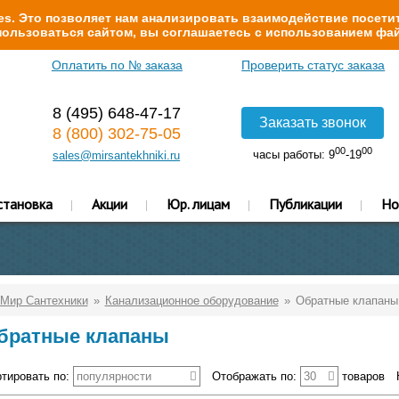
s. Это позволяет нам анализировать взаимодействие посетит
ользоваться сайтом, вы соглашаетесь с использованием фай
Оплатить по № заказа
Проверить статус заказа
8 (495) 648-47-17
Заказать звонок
8 (800) 302-75-05
00
00
часы работы: 9
-19
sales@mirsantekhniki.ru
становка
Акции
Юр. лицам
Публикации
Но
Мир Сантехники
Канализационное оборудование
Обратные клапаны
братные клапаны
тировать по:
популярности
Отображать по:
30
товаров