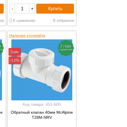
Купить
-
+
ое
К сравнению
В избранное
Наличие уточняйте
а
2 года
ия
гарантия
Sale
-12%
Код товара:
451-600
ne
Обратный клапан 40мм McAlpine
T28M-NRV