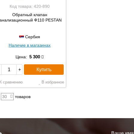
Код товара:
420-890
Обратный клапан
анализационный Ф110 PESTAN
Сербия
Наличие в магазинах
5 300
Цена:
Купить
+
К сравнению
В избранное
30
товаров
Ваше имя