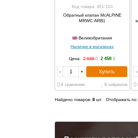
Код товара:
451-110
Обратный клапан McALPINE
MRWC-ARB1
к
Великобритания
Наличие в магазинах
2 458
Цена:
2 688
Купить
-
+
-
К сравнению
В избранное
Найдено товаров:
8
шт.
Отображать по: