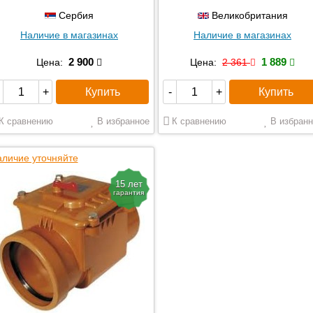
Сербия
Великобритания
Наличие в магазинах
Наличие в магазинах
2 900
1 889
Цена:
Цена:
2 361
Купить
Купить
+
-
+
К сравнению
В избранное
К сравнению
В избранн
личие уточняйте
15 лет
гарантия