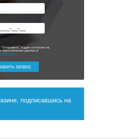
 "Отправить", я даю согласие на
х персональных данных в
с
Условиями
.
газине, подписавшись на