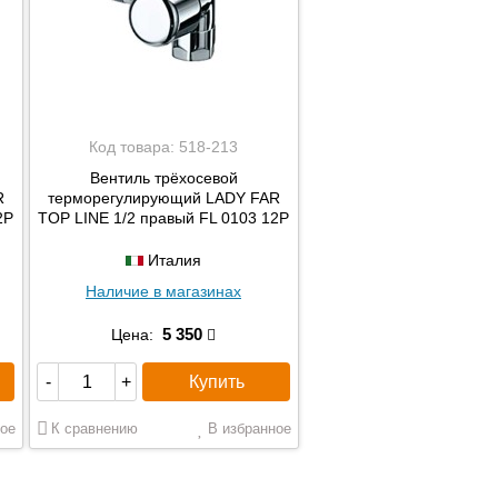
Код товара:
518-213
Вентиль трёхосевой
R
терморегулирующий LADY FAR
2P
TOP LINE 1/2 правый FL 0103 12P
Италия
Наличие в магазинах
5 350
Цена:
Купить
-
+
ое
К сравнению
В избранное