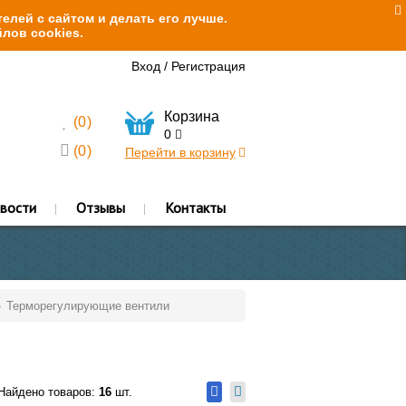
елей с сайтом и делать его лучше.
лов cookies.
Вход
/
Регистрация
Корзина
(
0
)
0
(
0
)
Перейти в корзину
вости
Отзывы
Контакты
Терморегулирующие вентили
Найдено товаров:
16
шт.