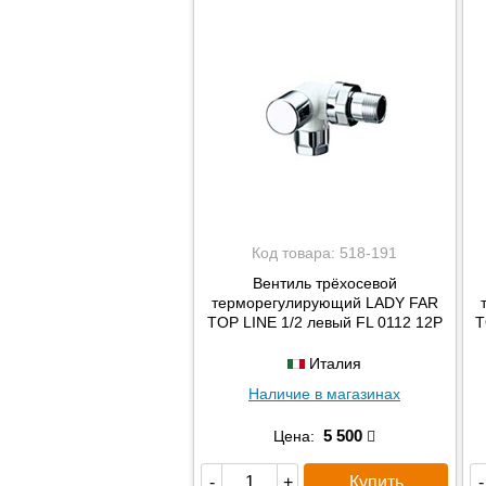
Код товара:
518-191
Вентиль трёхосевой
терморегулирующий LADY FAR
TOP LINE 1/2 левый FL 0112 12P
T
Италия
Наличие в магазинах
5 500
Цена:
Купить
-
+
-