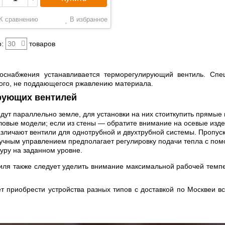
К сравнению
В избранное
:
30
товаров
оснабжения устанавливается терморегулирующий вентиль. Спе
кого, не поддающегося ржавлению материала.
рующих вентилей
дут параллельно земле, для установки на них стоит
купить прямые 
овые модели; если из стены — обратите внимание на осевые изде
азличают вентили для однотрубной и двухтрубной системы. Пропус
ручным управлением предполагает регулировку подачи тепла с пом
ру на заданном уровне.
ля также следует уделить внимание максимальной рабочей темпе
 приобрести устройства разных типов с доставкой по Москве
и в