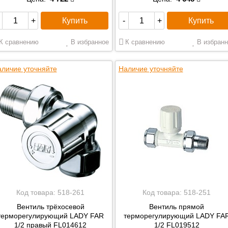
Купить
Купить
+
-
+
К сравнению
В избранное
К сравнению
В избранн
личие уточняйте
Наличие уточняйте
Код товара:
518-261
Код товара:
518-251
Вентиль трёхосевой
Вентиль прямой
терморегулирующий LADY FAR
терморегулирующий LADY FA
1/2 правый FL014612
1/2 FL019512