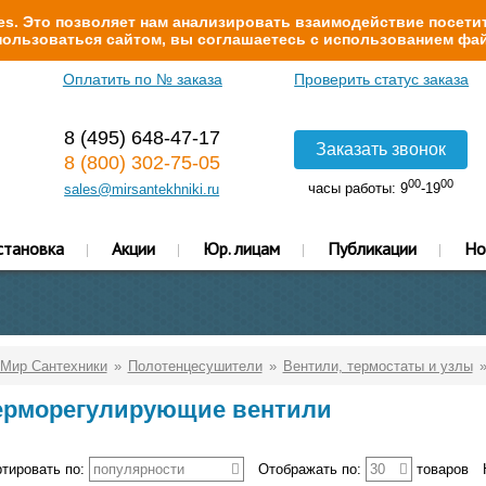
s. Это позволяет нам анализировать взаимодействие посетит
ользоваться сайтом, вы соглашаетесь с использованием фай
Оплатить по № заказа
Проверить статус заказа
8 (495) 648-47-17
Заказать звонок
8 (800) 302-75-05
00
00
часы работы: 9
-19
sales@mirsantekhniki.ru
становка
Акции
Юр. лицам
Публикации
Но
Мир Сантехники
Полотенцесушители
Вентили, термостаты и узлы
ерморегулирующие вентили
тировать по:
популярности
Отображать по:
30
товаров