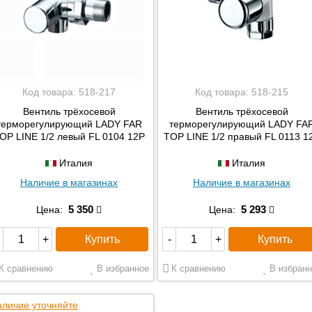
Код товара:
518-217
Код товара:
518-215
Вентиль трёхосевой
Вентиль трёхосевой
терморегулирующий LADY FAR
терморегулирующий LADY FA
OP LINE 1/2 левый FL 0104 12P
TOP LINE 1/2 правый FL 0113 1
Италия
Италия
Наличие в магазинах
Наличие в магазинах
5 350
5 293
Цена:
Цена:
Купить
Купить
+
-
+
К сравнению
В избранное
К сравнению
В избранн
личие уточняйте