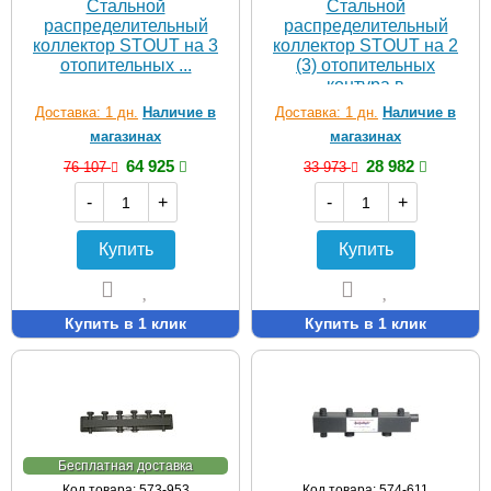
Стальной
Стальной
распределительный
распределительный
коллектор STOUT на 3
коллектор STOUT на 2
отопительных ...
(3) отопительных
контура в
теплоизоляции DN25
Доставка: 1 дн.
Наличие в
Доставка: 1 дн.
Наличие в
магазинах
магазинах
64 925
28 982
76 107
33 973
-
+
-
+
Купить
Купить
Купить в 1 клик
Купить в 1 клик
Бесплатная доставка
Код товара: 573-953
Код товара: 574-611