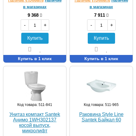
Наличие уточняйте
Наличие
Наличие уточняйте
Наличие
в магазинах
в магазинах
9 368
7 911
-
+
-
+
Купить
Купить
Купить в 1 клик
Купить в 1 клик
Код товара: 511-841
Код товара: 511-965
Унитаз компакт Santek
Раковина Style Line
Анимо 1WH302137
Santek Байкал 60
косой выпуск,
микролифт