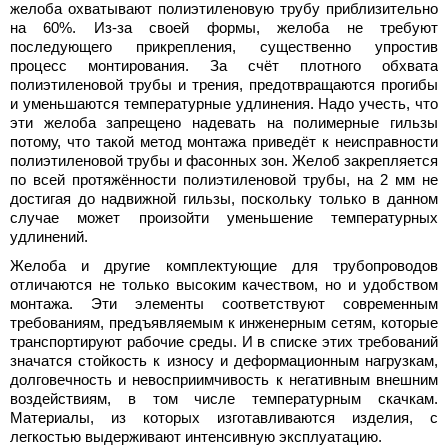
желоба охватывают полиэтиленовую трубу приблизительно
на 60%. Из-за своей формы, желоба не требуют
последующего прикрепления, существенно упростив
процесс монтирования. За счёт плотного обхвата
полиэтиленовой трубы и трения, предотвращаются прогибы
и уменьшаются температурные удлинения. Надо учесть, что
эти желоба запрещено надевать на полимерные гильзы
потому, что такой метод монтажа приведёт к неисправности
полиэтиленовой трубы и фасонных зон. Желоб закрепляется
по всей протяжённости полиэтиленовой трубы, на 2 мм не
достигая до надвижной гильзы, поскольку только в данном
случае может произойти уменьшение температурных
удлинений.
Желоба и другие комплектующие для трубопроводов
отличаются не только высоким качеством, но и удобством
монтажа. Эти элементы соответствуют современным
требованиям, предъявляемым к инженерным сетям, которые
транспортируют рабочие среды. И в списке этих требований
значатся стойкость к износу и деформационным нагрузкам,
долговечность и невосприимчивость к негативным внешним
воздействиям, в том числе температурным скачкам.
Материалы, из которых изготавливаются изделия, с
легкостью выдерживают интенсивную эксплуатацию.