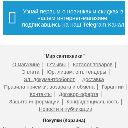
Узнай первым о новинках и скидках в
нашем интернет-магазине,
подписавшись на наш Telegram.Канал
"Мир сантехники"
О магазине
Отзывы
Каталог товаров
Оплата
Юр. лицам, опт, тендеры
Эл. документооборот
Доставка
Правила приёмки, возврата и обмена
Гарантии
Контакты
Договор-оферта
Защита информации
Конфиденциальность
Новости и публикации
Покупки (Корзина)