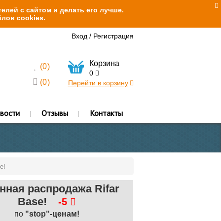
елей с сайтом и делать его лучше.
лов cookies.
Вход
/
Регистрация
Корзина
(
0
)
0
(
0
)
Перейти в корзину
вости
Отзывы
Контакты
e!
нная распродажа Rifar
Base!
-5
по
"stop"-ценам!