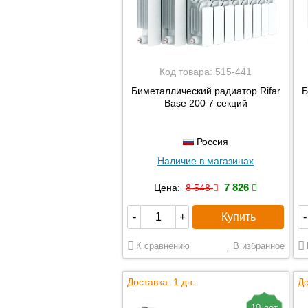
Код товара:
515-441
Биметаллический радиатор Rifar
Б
Base 200 7 секций
Россия
Наличие в магазинах
7 826
Цена:
8 548
Купить
-
+
-
К сравнению
В избранное
Доставка: 1 дн.
До
10 лет