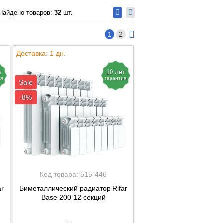
Найдено товаров:
32
шт.
1
2
Доставка: 1 дн.
т
10 лет
ия
гарантия
Sale
-8%
Код товара:
515-446
ar
Биметаллический радиатор Rifar
Base 200 12 секций