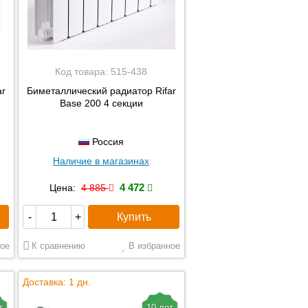
Код товара:
515-438
ar
Биметаллический радиатор Rifar
Base 200 4 секции
Россия
Наличие в магазинах
4 472
Цена:
4 885
Купить
-
+
ое
К сравнению
В избранное
Доставка: 1 дн.
т
10 лет