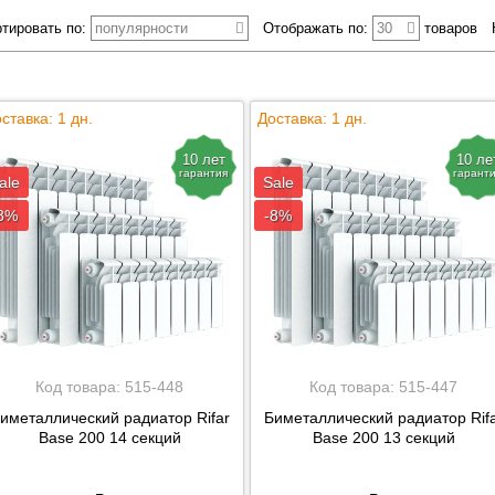
2040
тировать по:
популярности
Отображать по:
30
товаров
1904
1836
1632
ставка: 1 дн.
1496
Доставка: 1 дн.
1456
10 лет
10 ле
1428
гарантия
гарант
ale
Sale
1360
8%
-8%
1352
1248
1224
1144
1088
1040
Код товара:
515-448
Код товара:
515-447
1020
иметаллический радиатор Rifar
Биметаллический радиатор Rif
952
Base 200 14 секций
Base 200 13 секций
936
832