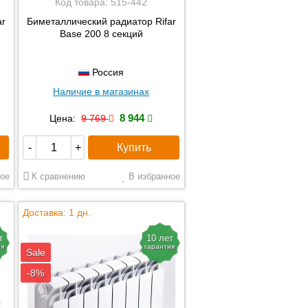
Код товара:
515-442
ar
Биметаллический радиатор Rifar
Base 200 8 секций
Россия
Наличие в магазинах
8 944
Цена:
9 769
Купить
-
+
ое
К сравнению
В избранное
Доставка: 1 дн.
т
10 лет
ия
гарантия
Sale
-8%