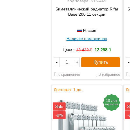
Код товара:
515-445
Биметаллический радиатор Rifar
Б
Base 200 11 секций
Россия
Наличие в магазинах
12 298
Цена:
13 432
Купить
-
+
-
К сравнению
В избранное
Доставка: 1 дн.
До
10 лет
гарантия
Sale
S
-8%
-