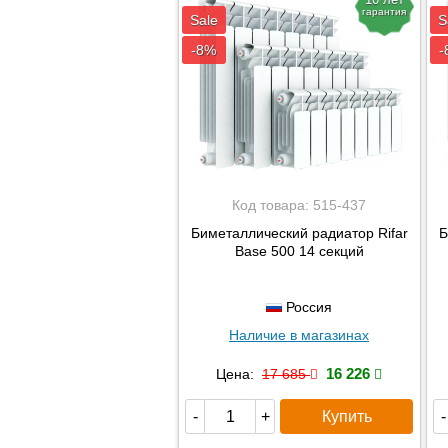
гарантия
Sale
S
-8%
-
Код товара:
515-437
Биметаллический радиатор Rifar
Б
Base 500 14 секций
Россия
Наличие в магазинах
16 226
Цена:
17 685
Купить
-
+
-