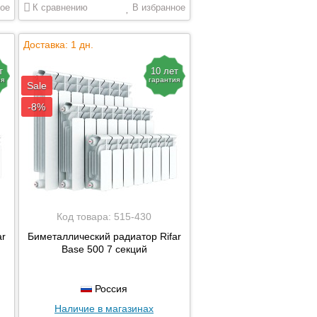
ое
К сравнению
В избранное
Доставка: 1 дн.
т
10 лет
ия
гарантия
Sale
-8%
Код товара:
515-430
ar
Биметаллический радиатор Rifar
Base 500 7 секций
Россия
Наличие в магазинах