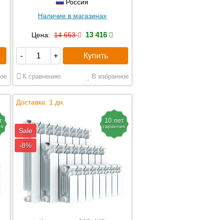
Россия
Наличие в магазинах
13 416
Цена:
14 653
Купить
-
+
ое
К сравнению
В избранное
Доставка: 1 дн.
т
10 лет
ия
гарантия
Sale
-8%