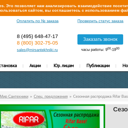
s. Это позволяет нам анализировать взаимодействие посетит
ользоваться сайтом, вы соглашаетесь с использованием фай
Оплатить по № заказа
Проверить статус заказа
8 (495) 648-47-17
Заказать звонок
8 (800) 302-75-05
00
00
часы работы: 9
-19
sales@mirsantekhniki.ru
становка
Акции
Юр. лицам
Публикации
Но
Мир Сантехники
Спец. предложения
Сезонная распродажа Rifar Bas
Сезо