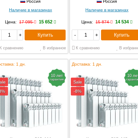
Россия
Россия
816
Наличие в магазинах
Наличие в магазинах
728
15 652
14 534
Цена:
17 095
Цена:
15 874
680
624
Купить
Купить
+
-
+
544
416
К сравнению
В избранное
К сравнению
В избранн
ставка: 1 дн.
Доставка: 1 дн.
10 лет
10 ле
гарантия
гарант
ale
Sale
8%
-8%