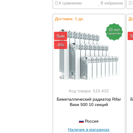
К сравнению
В избранное
Доставка: 1 дн.
До
10 лет
гарантия
Sale
S
-8%
Код товара:
515-433
Биметаллический радиатор Rifar
Б
Base 500 10 секций
Россия
Наличие в магазинах