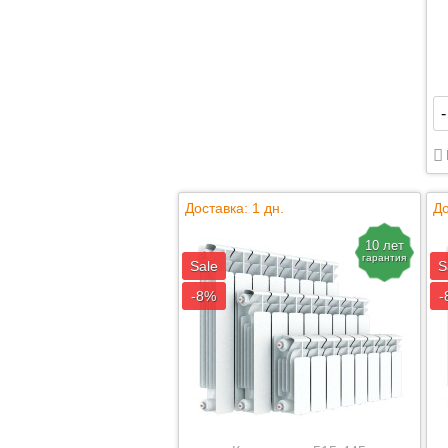
-
Доставка: 1 дн.
До
10 лет
гарантия
Sale
S
-8%
-