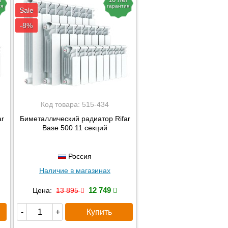
ия
гарантия
Sale
-8%
Код товара:
515-434
ar
Биметаллический радиатор Rifar
Base 500 11 секций
Россия
Наличие в магазинах
12 749
Цена:
13 895
Купить
-
+