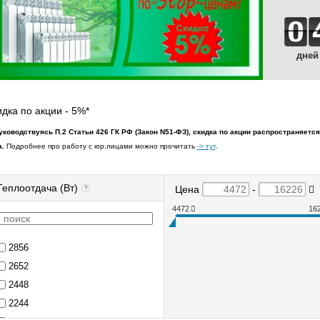
дней
дка по акции - 5%*
 руководствуясь П.2 Статьи 426 ГК РФ (Закон N51-ФЗ), скидка по акции распространяет
а.
Подробнее про работу с юр.лицами можно прочитать
-> тут
.
Теплоотдача (Вт)
Цена
-
?
4472
16
2856
2652
2448
2244