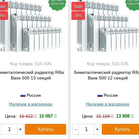
гарантия
гарант
ale
Sale
8%
-8%
Код товара:
515-436
Код товара:
515-435
иметаллический радиатор Rifar
Биметаллический радиатор Rif
Base 500 13 секций
Base 500 12 секций
Россия
Россия
Наличие в магазинах
Наличие в магазинах
15 067
13 908
Цена:
16 422
Цена:
15 158
Купить
Купить
+
-
+