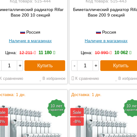
Код товара:
515-444
Код товара:
515-443
иметаллический радиатор Rifar
Биметаллический радиатор Rif
Base 200 10 секций
Base 200 9 секций
Россия
Россия
Наличие в магазинах
Наличие в магазинах
11 180
10 062
Цена:
12 211
Цена:
10 990
Купить
Купить
+
-
+
К сравнению
В избранное
К сравнению
В избранн
ставка: 1 дн.
Доставка: 1 дн.
10 лет
10 ле
гарантия
гарант
ale
Sale
8%
-8%