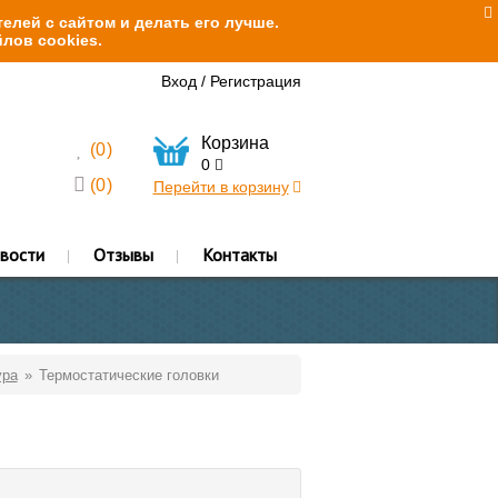
елей с сайтом и делать его лучше.
лов cookies.
Вход
/
Регистрация
Корзина
(
0
)
0
(
0
)
Перейти в корзину
вости
Отзывы
Контакты
ура
Термостатические головки