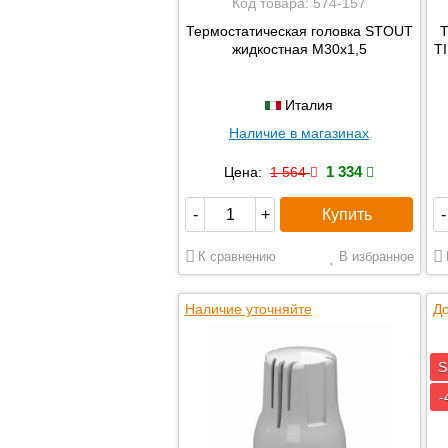
Код товара:
574-157
Термостатическая головка STOUT
Т
жидкостная M30x1,5
T
Италия
Наличие в магазинах
1 334
Цена:
1 564
Купить
-
+
-
К сравнению
В избранное
Наличие уточняйте
До
S
-