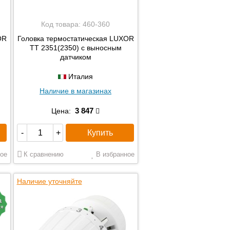
Код товара:
460-360
OR
Головка термостатическая LUXOR
TT 2351(2350) с выносным
датчиком
Италия
Наличие в магазинах
3 847
Цена:
Купить
-
+
ое
К сравнению
В избранное
Наличие уточняйте
а
ия