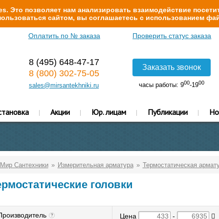
s. Это позволяет нам анализировать взаимодействие посетит
ользоваться сайтом, вы соглашаетесь с использованием фай
Оплатить по № заказа
Проверить статус заказа
8 (495) 648-47-17
Заказать звонок
8 (800) 302-75-05
00
00
часы работы: 9
-19
sales@mirsantekhniki.ru
становка
Акции
Юр. лицам
Публикации
Но
Мир Сантехники
Измерительная арматура
Термостатическая армат
ермостатические головки
Производитель
Цена
-
?