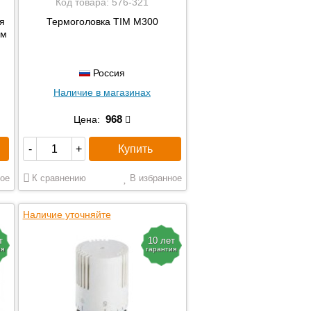
Код товара:
576-321
я
Термоголовка TIM М300
ом
Россия
Наличие в магазинах
968
Цена:
Купить
-
+
ое
К сравнению
В избранное
Наличие уточняйте
т
10 лет
ия
гарантия