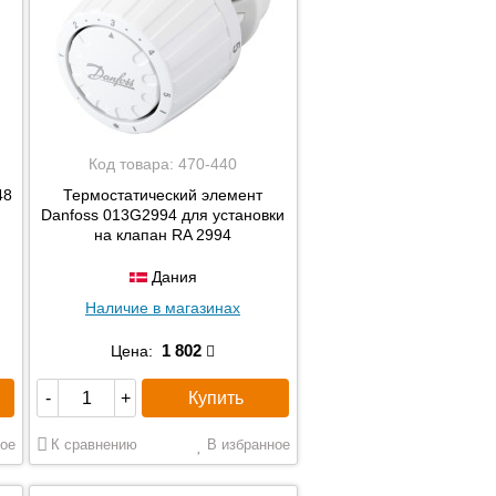
Код товара:
470-440
48
Термостатический элемент
Danfoss 013G2994 для установки
на клапан RA 2994
Дания
Наличие в магазинах
1 802
Цена:
Купить
-
+
ое
К сравнению
В избранное