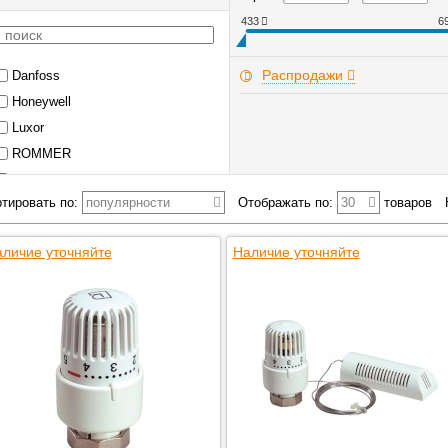
433
6
Распродажи
Danfoss
Honeywell
Luxor
ROMMER
STOUT
тировать по:
популярности
Отображать по:
30
товаров
TIM
Valtec
личие уточняйте
Наличие уточняйте
Watts