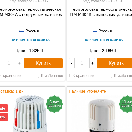
Код товара:
576-317
Код товара:
576-320
ермоголовка термостатическая
Термоголовка термостатическа
IM М304А с погружным датчиком
TIM М304В с выносным датчик
Россия
Россия
Наличие в магазинах
Наличие в магазинах
1 826
2 189
Цена:
Цена:
Купить
Купить
+
-
+
К сравнению
В избранное
К сравнению
В избранн
ставка: 1 дн.
Наличие уточняйте
5 лет
10 ле
гарантия
гарант
ale
4%