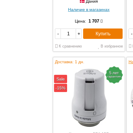
x 1,5
Дания
Наличие в магазинах
1 707
Цена:
Купить
-
+
-
К сравнению
В избранное
Доставка: 1 дн.
На
5 лет
гарантия
Sale
-15%