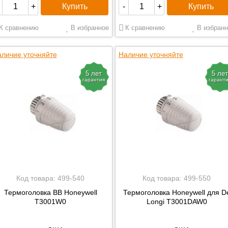
Купить
Купить
+
-
+
К сравнению
В избранное
К сравнению
В избранн
личие уточняйте
Наличие уточняйте
5 лет
5 лет
гарантия
гарант
Код товара:
499-540
Код товара:
499-550
Термоголовка BB Honeywell
Термоголовка Honeywell для D
T3001W0
Longi T3001DAW0