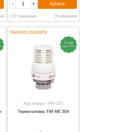
Купить
-
+
ое
К сравнению
В избранное
Наличие уточняйте
1 год
ия
гарантия
Код товара:
564-131
e
Термоголовка TIM МЕ 304