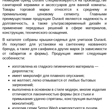
Немецкий бренд Duravit специализируется на производстве
санитарной керамики и аксессуаров для ванной комнаты.
Товары торговой марки относятся к среднему и
премиальному ценовому сегменту. Главными
преимуществами продукции Duravit являются надежность и
долговечность, а также ультрасовременный дизайн и
применение передовых решений в сфере материалов,
конструкции, технического оснащения.
В каталоге собраны крышки-сиденья для унитазов Duravit.
Их покупают для установки на сантехнику названного
бренда, а также для санфаянса других марок (в зависимости
от габаритов и формы). Продукция имеет следующие
особенности:
изготовлена из гладкого гигиеничного материала —
дюропласта;
имеет микролифт для плавного опускания;
не желтеет, легко отмывается от любых бытовых
загрязнений;
выполнена в основном в стиле модерн, многие изделия
отличаются лаконичностью формы (все стыки и
примыкания удачно спрятаны, конструкция выглядит
монолитной);
изделия серии Senso Wash комплектуются душем,