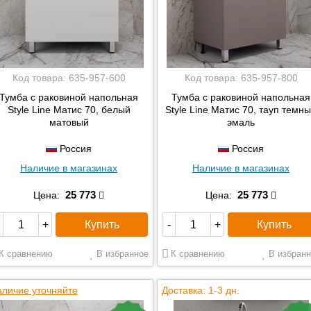
67x49x45
67x50x44.7
67x50x45
67x66x45
Код товара:
635-957-600
Код товара:
635-957-800
67x68.8x44.2
Тумба с раковиной напольная
Тумба с раковиной напольная
67x84x45
Style Line Матис 70, белый
Style Line Матис 70, тауп темн
68.2x40x42.7
матовый
эмаль
68.2x49.7x42.7
Россия
Россия
68.2x55.7x44.2
Наличие в магазинах
Наличие в магазинах
68.2x59.1x42.7
68.2x80.7x44.2
25 773
25 773
Цена:
Цена:
68х82х39
Купить
Купить
+
-
+
69x72x45
69х50х34.6
К сравнению
В избранное
К сравнению
В избранн
69х61х45
69х82х34.6
личие уточняйте
Доставка: 1-3 дн.
70x61x45