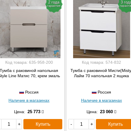
2 года
3 год
70x73x48
гарантия
гарант
71х40х50
87x70x45
70х45х57
70x62x48
70x43x48
71x65x50
66x37x49
Код товара:
635-958-200
Код товара:
574-832
69x32x70
Тумба с раковиной напольная
Тумба с раковиной Мисти(Misty
69x44x70
Style Line Матис 70, крем эмаль
Лайм 70 напольная 2 ящика
67x35x70
67x45x72
Россия
Россия
67x45x52
Наличие в магазинах
Наличие в магазинах
25 773
23 060
Цена:
Цена:
Купить
Купить
+
-
+