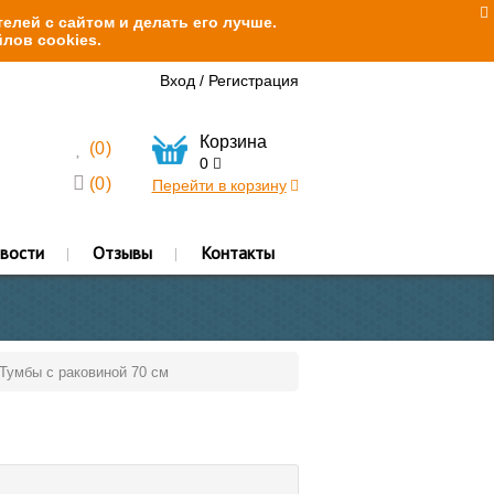
елей с сайтом и делать его лучше.
лов cookies.
Вход
/
Регистрация
Корзина
(
0
)
0
(
0
)
Перейти в корзину
вости
Отзывы
Контакты
Тумбы с раковиной 70 см