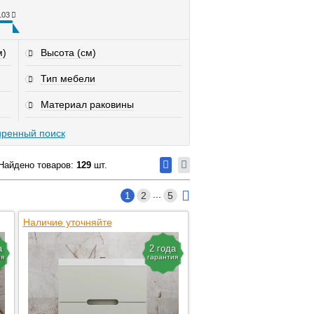
103
м)
Высота (см)
Тип мебели
Материал раковины
ренный поиск
Найдено товаров:
129
шт.
...
1
2
5
Наличие уточняйте
а
2 года
ия
гарантия