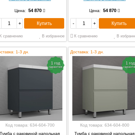
54 870
54 870
Цена:
Цена:
Купить
Купить
+
-
+
К сравнению
В избранное
К сравнению
В избранн
ставка: 1-3 дн.
Доставка: 1-3 дн.
1 год
1 год
гарантия
гарант
Код товара:
634-604-700
Код товара:
634-604-800
Тумба с раковиной напольная
Тумба с раковиной напольная