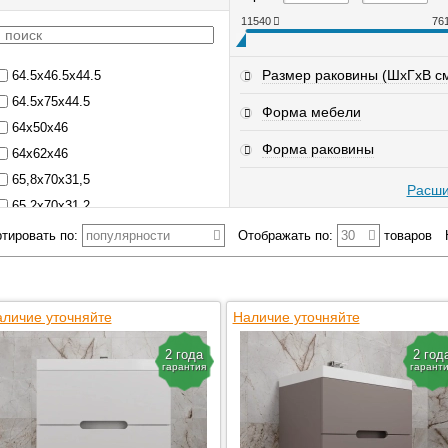
11540
76
Размер раковины (ШхГхВ с
64.5x46.5x44.5
64.5x75x44.5
Форма мебели
64x50x46
Форма раковины
64x62x46
65,8x70x31,5
Расши
65.2x70x31.2
65x55x44
тировать по:
популярности
Отображать по:
30
товаров
66.3x70x45.2
66.5х68.4х43.5
66.8х50х44.5
личие уточняйте
Наличие уточняйте
66x49x45
2 года
2 год
66x85x45
гарантия
гарант
67x44x45
67x46.2x43.9
67x46x43.9