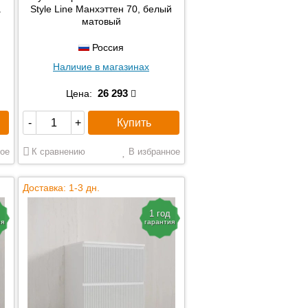
а
Style Line Манхэттен 70, белый
матовый
Россия
Наличие в магазинах
26 293
Цена:
Купить
-
+
ое
К сравнению
В избранное
Доставка: 1-3 дн.
1 год
ия
гарантия