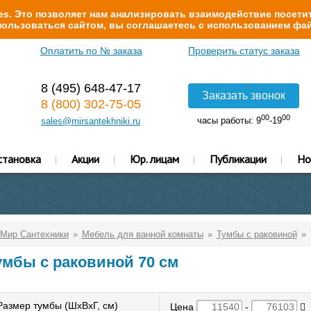
s. Это позволяет нам анализировать взаимодействие посетит
ользоваться сайтом, вы соглашаетесь с использованием фай
Оплатить по № заказа
Проверить статус заказа
8 (495) 648-47-17
Заказать звонок
8 (800) 302-75-05
00
00
часы работы: 9
-19
sales@mirsantekhniki.ru
становка
Акции
Юр. лицам
Публикации
Но
Мир Сантехники
Мебель для ванной комнаты
Тумбы с раковиной
умбы с раковиной 70 см
Размер тумбы (ШxВxГ, см)
Цена
-