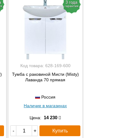
а
3 года
ия
гарантия
Код товара:
628-169-600
)
Тумба с раковиной Мисти (Misty)
Лаванда 70 прямая
Россия
Наличие в магазинах
14 230
Цена:
Купить
-
+