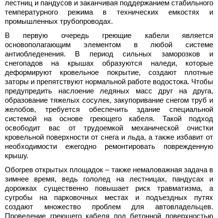
лестниц и пандусов и заканчивая поддержанием стабильного
температурного режима в технических емкостях и
промышленных трубопроводах.
В первую очередь греющие кабели является
основополагающим элементом в любой системе
антиобледенения. В период сильных заморозков и
снегопадов на крышах образуются наледи, которые
деформируют кровельное покрытие, создают плотные
заторы и препятствуют нормальной работе водостока. Чтобы
предупредить наслоение ледяных масс друг на друга,
образование тяжелых сосулек, закупоривание снегом труб и
желобов, требуется обеспечить здание специальной
системой на основе греющего кабеля. Такой подход
освободит вас от трудоемкой механической очистки
кровельной поверхности от снега и льда, а также избавит от
необходимости ежегодно ремонтировать поврежденную
крышу.
Обогрев открытых площадок – также немаловажная задача в
зимнее время, ведь гололед на лестницах, пандусах и
дорожках существенно повышает риск травматизма, а
сугробы на парковочных местах и подъездных путях
создают множество проблем для автовладельцев.
Проведение греющего кабеля под бетонной поверхностью