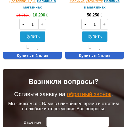
Доставка: 1 дн.
Наличие в
Наличие уточняйте
Наличие
магазинах
в магазинах
16 206
50 250
21 718
-
+
-
+
Купить
Купить
Купить в 1 клик
Купить в 1 клик
Возникли вопросы?
Оставьте заявку на
обратный звонок
.
Мы свяжемся с Вами в ближайшее время и ответим
на любые интересующие Вас вопросы.
Ваше имя