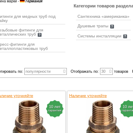
ина марки
-
Германия
Категории товаров раздел
итинги для медных труб под
Сантехника «американка»
айку
Душевые трапы
?
езьбовые фитинги для
еталлических труб
?
Системы инсталляции
?
ресс-фитинги для
еталлопластиковых труб
тировать по:
популярности
Отображать по:
30
товаров
личие уточняйте
Наличие уточняйте
10 лет
10 ле
гарантия
гарант