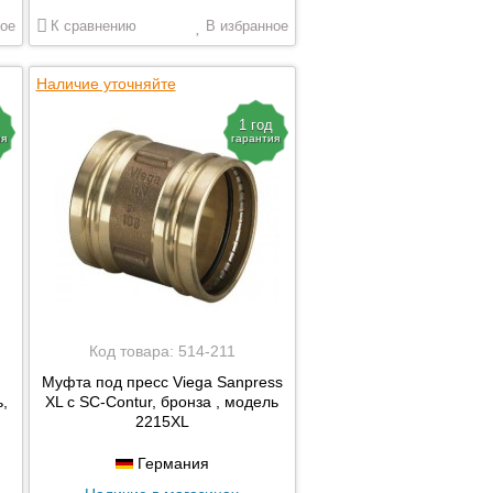
ое
К сравнению
В избранное
Наличие уточняйте
1 год
ия
гарантия
Код товара:
514-211
Муфта под пресс Viega Sanpress
,
XL c SC-Contur, бронза , модель
2215XL
Германия