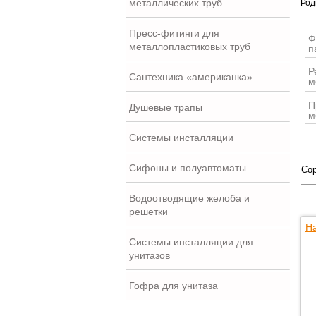
металлических труб
Род
Пресс-фитинги для
Ф
металлопластиковых труб
п
Р
Сантехника «американка»
м
П
Душевые трапы
м
Системы инсталляции
Сифоны и полуавтоматы
Сор
Водоотводящие желоба и
решетки
На
Системы инсталляции для
унитазов
Гофра для унитаза