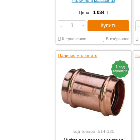
Наличие в магазинах
1 034
Цена:
Купить
-
+
-
К сравнению
В избранное
Наличие уточняйте
На
1 год
гарантия
Код товара:
514-320
Муфта под пресс надвижная