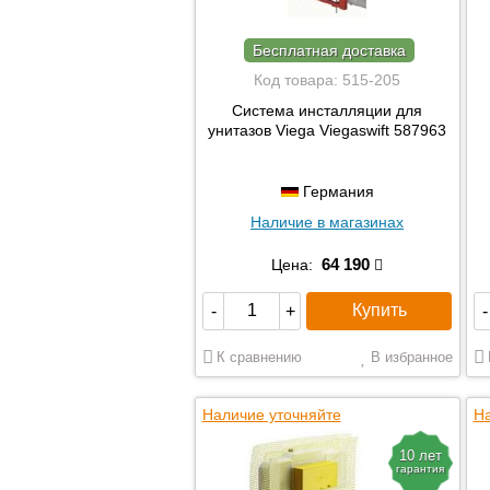
Бесплатная доставка
Код товара:
515-205
Система инсталляции для
унитазов Viega Viegaswift 587963
Германия
Наличие в магазинах
64 190
Цена:
Купить
-
+
-
К сравнению
В избранное
Наличие уточняйте
На
10 лет
гарантия