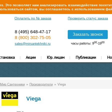
s. Это позволяет нам анализировать взаимодействие посетит
ользоваться сайтом, вы соглашаетесь с использованием фай
Оплатить по № заказа
Проверить статус заказа
8 (495) 648-47-17
Заказать звонок
8 (800) 302-75-05
00
00
часы работы: 9
-19
sales@mirsantekhniki.ru
становка
Акции
Юр. лицам
Публикации
Но
Мир Сантехники
Производители
Viega
Viega