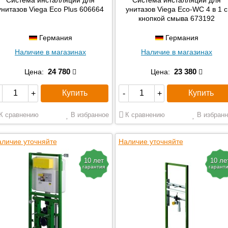
унитазов Viega Eco Plus 606664
унитазов Viega Eco-WC 4 в 1 с
кнопкой смыва 673192
Германия
Германия
Наличие в магазинах
Наличие в магазинах
24 780
23 380
Цена:
Цена:
Купить
Купить
+
-
+
К сравнению
В избранное
К сравнению
В избранн
личие уточняйте
Наличие уточняйте
10 лет
10 ле
гарантия
гарант