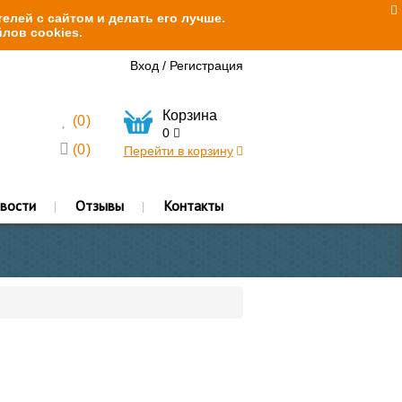
елей с сайтом и делать его лучше.
лов cookies.
Вход
/
Регистрация
Корзина
(
0
)
0
(
0
)
Перейти в корзину
вости
Отзывы
Контакты