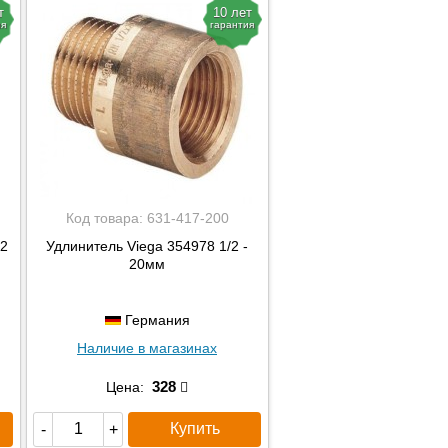
т
10 лет
ия
гарантия
Код товара:
631-417-200
/2
Удлинитель Viega 354978 1/2 -
20мм
Германия
Наличие в магазинах
328
Цена:
Купить
-
+