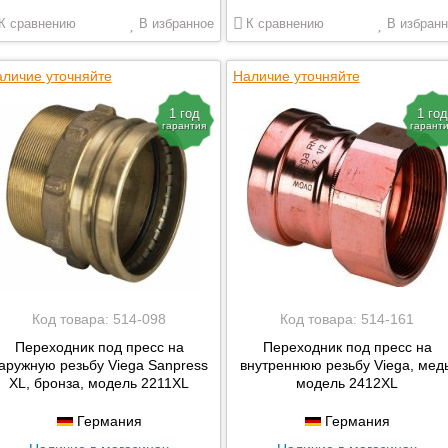
К сравнению
В избранное
К сравнению
В избранн
личие уточняйте
Наличие уточняйте
1 год
1 год
гарантия
гарант
Код товара:
514-098
Код товара:
514-161
Переходник под пресс на
Переходник под пресс на
аружную резьбу Viega Sanpress
внутреннюю резьбу Viega, медь
XL, бронза, модель 2211XL
модель 2412XL
Германия
Германия