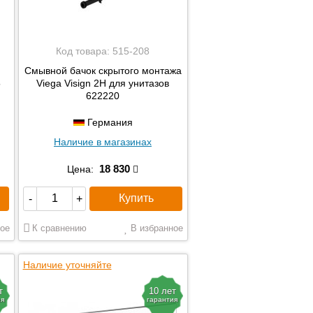
Код товара:
515-208
Смывной бачок скрытого монтажа
5
Viega Visign 2H для унитазов
622220
Германия
Наличие в магазинах
18 830
Цена:
Купить
-
+
ое
К сравнению
В избранное
Наличие уточняйте
т
10 лет
ия
гарантия