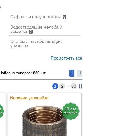
а
Сифоны и полуавтоматы
?
Водоотводящие желоба и
решетки
?
Системы инсталляции для
унитазов
Посмотреть все
Найдено товаров:
886
шт.
...
1
2
30
Наличие уточняйте
т
10 лет
ия
гарантия