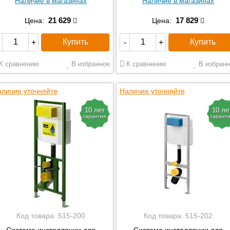
Наличие в магазинах
Наличие в магазинах
21 629
17 829
Цена:
Цена:
Купить
Купить
+
-
+
К сравнению
В избранное
К сравнению
В избранн
личие уточняйте
Наличие уточняйте
10 лет
10 ле
гарантия
гарант
Код товара:
515-200
Код товара:
515-202
Система инсталляции для
Система инсталляции для