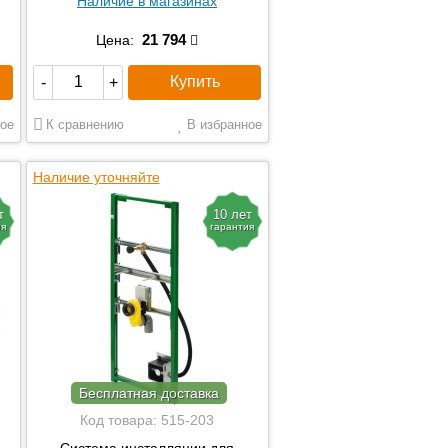
Наличие в магазинах
21 794
Цена:
Купить
-
+
ое
К сравнению
В избранное
Наличие уточняйте
т
10 лет
ия
гарантия
Бесплатная доставка
Код товара:
515-203
Система инсталляции для