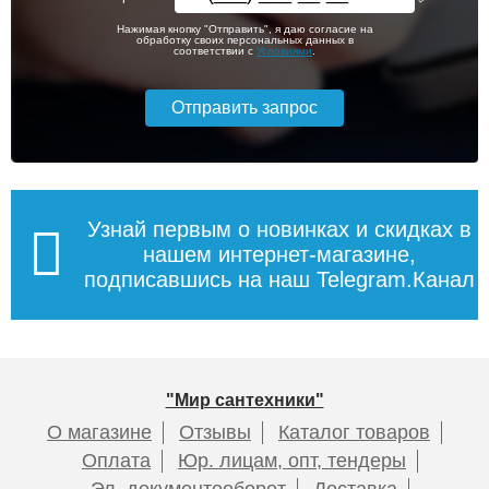
Нажимая кнопку "Отправить", я даю согласие на
обработку своих персональных данных в
соответствии с
Условиями
.
Узнай первым о новинках и скидках в
нашем интернет-магазине,
подписавшись на наш Telegram.Канал
"Мир сантехники"
О магазине
Отзывы
Каталог товаров
Оплата
Юр. лицам, опт, тендеры
Эл. документооборот
Доставка