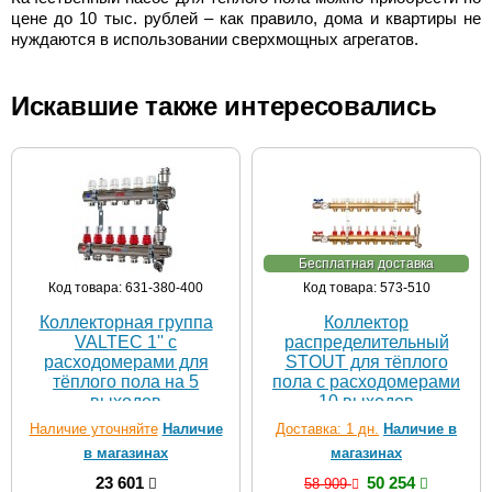
цене до 10 тыс. рублей – как правило, дома и квартиры не
нуждаются в использовании сверхмощных агрегатов.
Искавшие также интересовались
Бесплатная доставка
Код товара: 631-380-400
Код товара: 573-510
Коллекторная группа
Коллектор
VALTEC 1'' с
распределительный
расходомерами для
STOUT для тёплого
тёплого пола на 5
пола с расходомерами
выходов
10 выходов
Наличие уточняйте
Наличие
Доставка: 1 дн.
Наличие в
в магазинах
магазинах
23 601
50 254
58 909