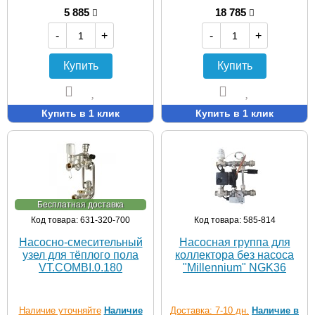
5 885
18 785
-
+
-
+
Купить
Купить
Купить в 1 клик
Купить в 1 клик
Бесплатная доставка
Код товара: 631-320-700
Код товара: 585-814
Насосно-смесительный
Насосная группа для
узел для тёплого пола
коллектора без насоса
VT.COMBI.0.180
"Millennium" NGK36
Наличие уточняйте
Наличие
Доставка: 7-10 дн.
Наличие в