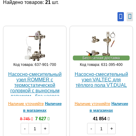
Найдено товаров:
21
шт.
Бесплатная доставка
Код товара: 637-901-700
Код товара: 631-395-400
Насосно-смесительный
Насосно-смесительный
узел ROMMER с
узел VALTEC для
термостатической
тёплого пола VT.DUAL
головкой с выносным
датчиком , без насоса
Наличие уточняйте
Наличие
Наличие уточняйте
Наличие
в магазинах
в магазинах
7 627
41 854
8 745
-
+
-
+