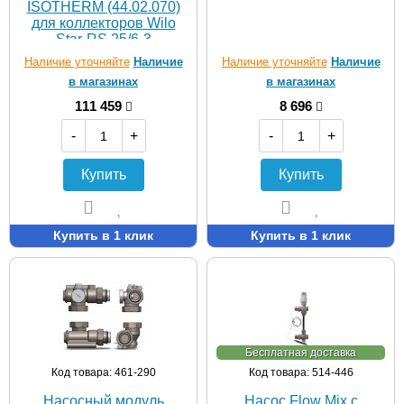
ISOTHERM (44.02.070)
для коллекторов Wilo
Star-RS 25/6-3
Наличие уточняйте
Наличие
Наличие уточняйте
Наличие
в магазинах
в магазинах
111 459
8 696
-
+
-
+
Купить
Купить
Купить в 1 клик
Купить в 1 клик
Бесплатная доставка
Код товара: 461-290
Код товара: 514-446
Насосный модуль
Насос Flow Mix с