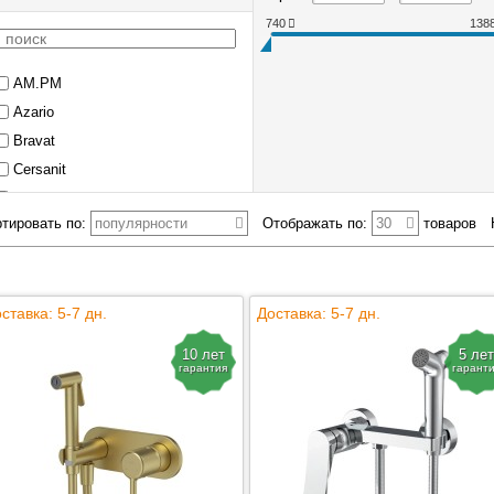
740
138
AM.PM
Azario
Bravat
Cersanit
CEZARES
тировать по:
популярности
Отображать по:
30
товаров
Decoroom
Elghansa
G.Lauf
ставка: 5-7 дн.
Grohe
Доставка: 5-7 дн.
Haiba
10 лет
5 лет
IDDIS
гарантия
гарант
Kaiser
Kludi
Lemark
Rossinka