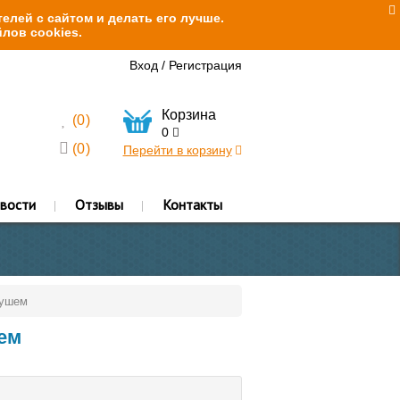
елей с сайтом и делать его лучше.
лов cookies.
Вход
/
Регистрация
Корзина
(
0
)
0
(
0
)
Перейти в корзину
вости
Отзывы
Контакты
душем
ем