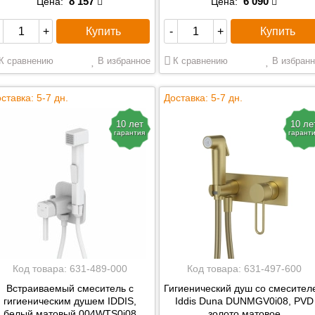
8 157
6 090
Цена:
Цена:
Купить
Купить
+
-
+
К сравнению
В избранное
К сравнению
В избранн
ставка: 5-7 дн.
Доставка: 5-7 дн.
10 лет
10 ле
гарантия
гарант
Код товара:
631-489-000
Код товара:
631-497-600
Встраиваемый смеситель с
Гигиенический душ со смесител
гигиеническим душем IDDIS,
Iddis Duna DUNMGV0i08, PVD
белый матовый 004WTS0i08
золото матовое