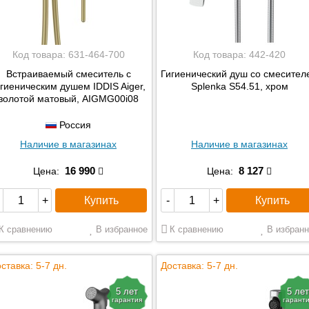
TIMO
Vidima
VitrA
Код товара:
631-464-700
Код товара:
442-420
ZOLLEN
Встраиваемый смеситель с
Гигиенический душ со смесител
RAGLO
игиеническим душем IDDIS Aiger,
Splenka S54.51, хром
золотой матовый, AIGMG00i08
ESKO
Splenka
Россия
Наличие в магазинах
Наличие в магазинах
16 990
8 127
Цена:
Цена:
Купить
Купить
+
-
+
К сравнению
В избранное
К сравнению
В избранн
ставка: 5-7 дн.
Доставка: 5-7 дн.
5 лет
5 лет
гарантия
гарант