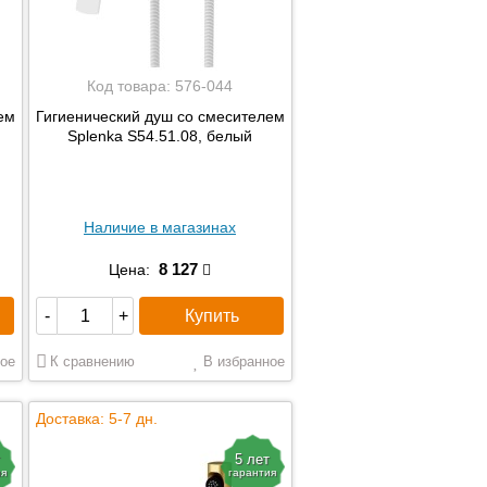
Код товара:
576-044
ем
Гигиенический душ со смесителем
Splenka S54.51.08, белый
Наличие в магазинах
8 127
Цена:
Купить
-
+
ое
К сравнению
В избранное
Доставка: 5-7 дн.
5 лет
ия
гарантия