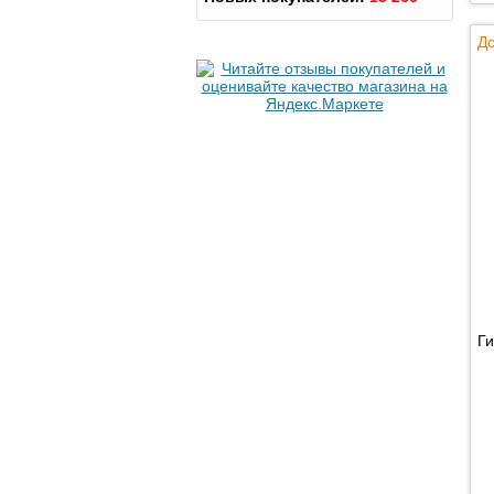
До
Ги