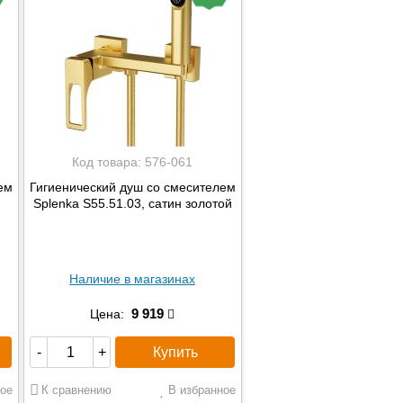
Код товара:
576-061
ем
Гигиенический душ со смесителем
Splenka S55.51.03, сатин золотой
Наличие в магазинах
9 919
Цена:
Купить
-
+
ое
К сравнению
В избранное