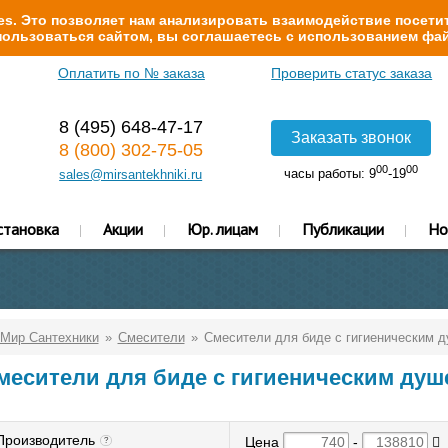
s. Это позволяет нам анализировать взаимодействие посетит
ользоваться сайтом, вы соглашаетесь с использованием фай
Оплатить по № заказа
Проверить статус заказа
8 (495) 648-47-17
Заказать звонок
8 (800) 302-75-05
00
00
часы работы: 9
-19
sales@mirsantekhniki.ru
становка
Акции
Юр. лицам
Публикации
Но
Мир Сантехники
Смесители
Смесители для биде с гигиеническим 
месители для биде с гигиеническим душ
Производитель
Цена
-
?