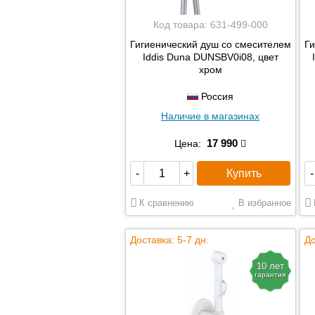
Код товара:
631-499-000
Гигиенический душ со смесителем
Ги
Iddis Duna DUNSBV0i08, цвет
хром
Россия
Наличие в магазинах
17 990
Цена:
Купить
-
+
-
К сравнению
В избранное
Доставка: 5-7 дн.
До
10 лет
гарантия