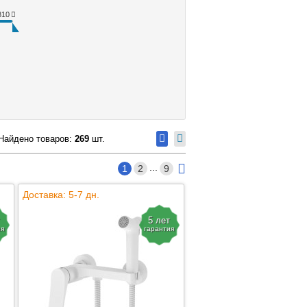
810
Найдено товаров:
269
шт.
...
1
2
9
Доставка: 5-7 дн.
5 лет
ия
гарантия