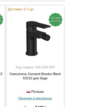
Доставка: 5-7 дн.
т
12 лет
ия
гарантия
Код товара:
636-339-000
23
Смеситель Cersanit Brasko Black
63110 для биде
Польша
Наличие в магазинах