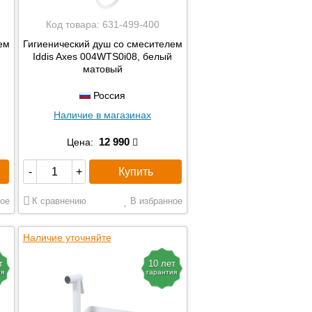
Код товара:
631-499-400
ем
Гигиенический душ со смесителем
Iddis Axes 004WTS0i08, белый
матовый
Россия
Наличие в магазинах
12 990
Цена:
Купить
-
+
ое
К сравнению
В избранное
Наличие уточняйте
т
10 лет
ия
гарантия