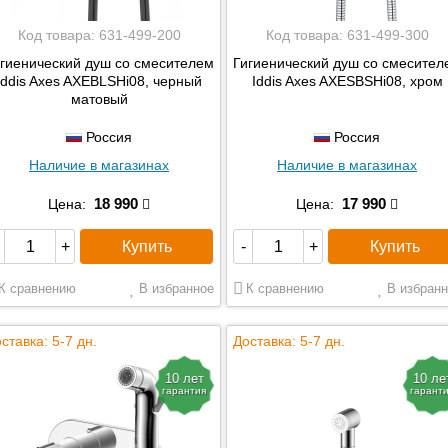
Код товара:
631-499-200
Код товара:
631-499-300
гиенический душ со смесителем
Гигиенический душ со смесител
Iddis Axes AXEBLSHi08, черный
Iddis Axes AXESBSHi08, хром
матовый
Россия
Россия
Наличие в магазинах
Наличие в магазинах
18 990
17 990
Цена:
Цена:
Купить
Купить
+
-
+
К сравнению
В избранное
К сравнению
В избранн
ставка: 5-7 дн.
Доставка: 5-7 дн.
10 лет
10 ле
гарантия
гарант