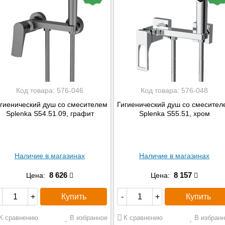
Код товара:
576-046
Код товара:
576-048
гиенический душ со смесителем
Гигиенический душ со смесител
Splenka S54.51.09, графит
Splenka S55.51, хром
Наличие в магазинах
Наличие в магазинах
8 626
8 157
Цена:
Цена:
Купить
Купить
+
-
+
К сравнению
В избранное
К сравнению
В избранн