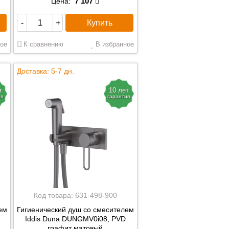
7 107
Цена:
Купить
-
+
ое
К сравнению
В избранное
Доставка: 5-7 дн.
т
10 лет
ия
гарантия
Код товара:
631-498-900
ем
Гигиенический душ со смесителем
Iddis Duna DUNGMV0i08, PVD
графит матовый