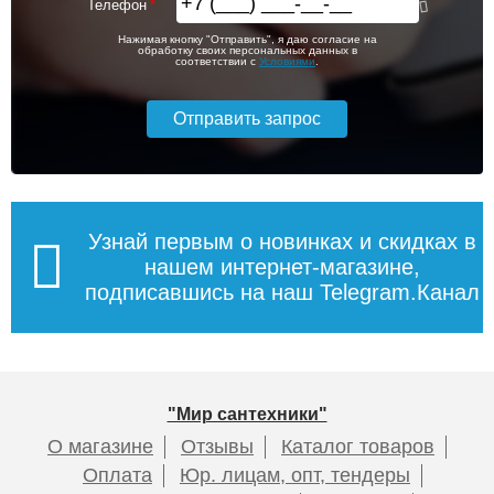
Телефон
Нажимая кнопку "Отправить", я даю согласие на
обработку своих персональных данных в
соответствии с
Условиями
.
Узнай первым о новинках и скидках в
нашем интернет-магазине,
подписавшись на наш Telegram.Канал
"Мир сантехники"
О магазине
Отзывы
Каталог товаров
Оплата
Юр. лицам, опт, тендеры