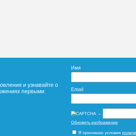
Имя
овления и узнавайте о
Email
ложениях первыми
→
Обновить изображение
Я принимаю условия
полити