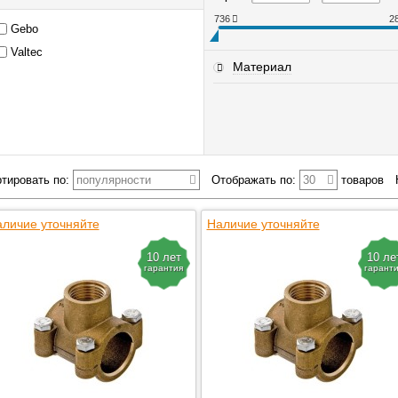
736
2
Gebo
Valtec
Материал
тировать по:
популярности
Отображать по:
30
товаров
личие уточняйте
Наличие уточняйте
10 лет
10 ле
гарантия
гарант