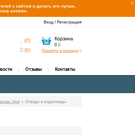
елей с сайтом и делать его лучше.
лов cookies.
Вход
/
Регистрация
Корзина
(
0
)
0
(
0
)
Перейти в корзину
вости
Отзывы
Контакты
еских труб
Отводы и водоотводы