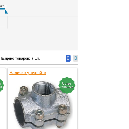
842
Найдено товаров:
7
шт.
Наличие уточняйте
т
8 лет
ия
гарантия