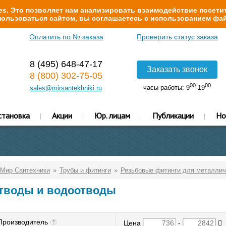
s. Это позволяет нам анализировать взаимодействие посетит
ользоваться сайтом, вы соглашаетесь с использованием фай
Оплатить по № заказа
Проверить статус заказа
8 (495) 648-47-17
Заказать звонок
8 (800) 302-75-05
00
00
часы работы: 9
-19
sales@mirsantekhniki.ru
становка
Акции
Юр. лицам
Публикации
Но
Мир Сантехники
Трубы и фитинги
Резьбовые фитинги для металлич
тводы и водоотводы
Производитель
Цена
-
?