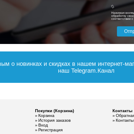
Нажимая кнопку
обработку свои
соответствии 
вым о новинках и скидках в нашем интернет-ма
наш Telegram.Канал
Покупки (Корзина)
Контакты 
Корзина
Обратная
История заказов
Контакты
Вход
Регистрация