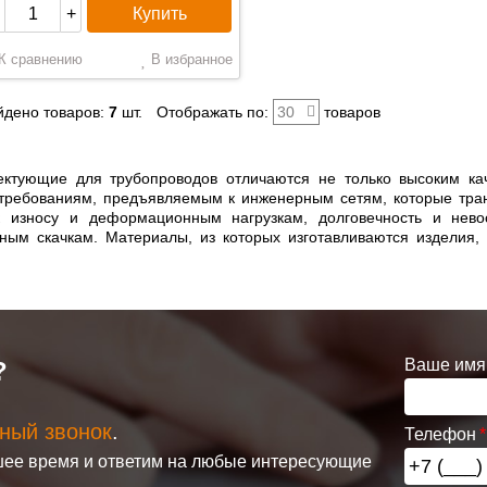
Купить
+
К сравнению
В избранное
йдено товаров:
7
шт.
Отображать по:
30
товаров
ктующие для трубопроводов отличаются не только высоким ка
требованиям, предъявляемым к инженерным сетям, которые тран
 к износу и деформационным нагрузкам, долговечность и нев
рным скачкам. Материалы, из которых изготавливаются изделия,
Ваше имя
?
ный звонок
.
Телефон
ее время и ответим на любые интересующие