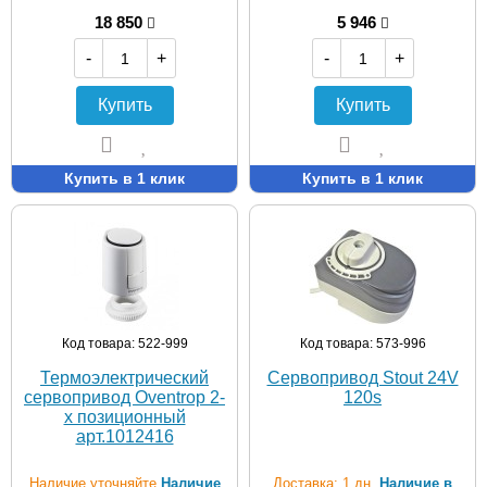
18 850
5 946
-
+
-
+
Купить
Купить
Купить в 1 клик
Купить в 1 клик
Код товара: 522-999
Код товара: 573-996
Термоэлектрический
Сервопривод Stout 24V
сервопривод Oventrop 2-
120s
х позиционный
арт.1012416
Наличие уточняйте
Наличие
Доставка: 1 дн.
Наличие в