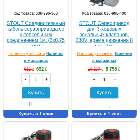
Код товара: 636-996-300
Код товара: 636-996-400
STOUT Соединительный
STOUT Сервопривод
кабель сервопривода со
для 3-ходовых
штепсельным
зональных клапанов,
соединением 1м. (3х0,75
230V, время движения 8
мм)
сек., 1м.
Наличие уточняйте
Наличие
Наличие уточняйте
Наличие
в магазинах
в магазинах
692
8 758
812
10 267
-
+
-
+
Купить
Купить
Купить в 1 клик
Купить в 1 клик