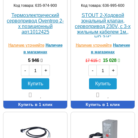
Код товара: 635-974-900
Код товара: 636-995-600
Термоэлектрический
STOUT 2-Ходовой
сервопривод Oventrop 2-
зональный клапан,
х позиционный
сервопривод 230V, с 3-х
арт.1012425
жильным кабелем 1м.,
НР 3/4"
Наличие уточняйте
Наличие
Наличие уточняйте
Наличие
в магазинах
в магазинах
5 946
15 028
17 615
-
+
-
+
Купить
Купить
Купить в 1 клик
Купить в 1 клик