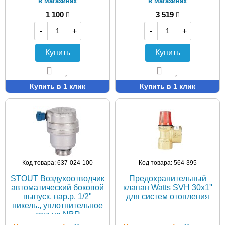
в магазинах
в магазинах
1 100
3 519
-
+
-
+
Купить
Купить
Купить в 1 клик
Купить в 1 клик
Код товара: 637-024-100
Код товара: 564-395
STOUT Воздухоотводчик
Предохранительный
автоматический боковой
клапан Watts SVH 30x1''
выпуск, нар.р. 1/2"
для систем отопления
никель., уплотнительное
кольцо NBR