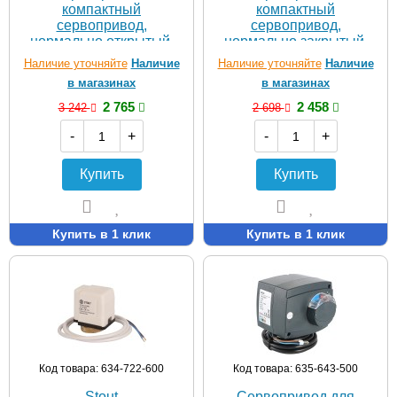
компактный
компактный
сервопривод,
сервопривод,
нормально открытый,
нормально закрытый,
230 В
230 B
Наличие уточняйте
Наличие
Наличие уточняйте
Наличие
в магазинах
в магазинах
2 765
2 458
3 242
2 698
-
+
-
+
Купить
Купить
Купить в 1 клик
Купить в 1 клик
Код товара: 634-722-600
Код товара: 635-643-500
Stout
Сервопривод для