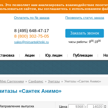
s. Это позволяет нам анализировать взаимодействие посетит
ользоваться сайтом, вы соглашаетесь с использованием фай
Оплатить по № заказа
Проверить статус заказа
8 (495) 648-47-17
Заказать звонок
8 (800) 302-75-05
00
00
часы работы: 9
-19
sales@mirsantekhniki.ru
становка
Акции
Юр. лицам
Публикации
Но
Мир Сантехники
Санфаянс
Унитазы
Унитазы «Сантек Анимо»
нитазы «Сантек Анимо»
Направление выпуска
Цена
-