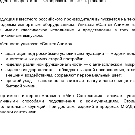
йдено товаров:
5
шт.
Отображать по:
30
товаров
дукция известного российского производителя выпускается на те
редовым импортным оборудованием. Унитазы «Сантек Анимо» из
и имеют классическое исполнение и представлены в трех ва
тикальным выпуском.
бенности унитазов «Сантек Анимо»:
адаптация под российские условия эксплуатации — модели подх
многоэтажных домах старой постройки;
изделия различной функциональности — с антивсплеском, мик
сиденья из дюропласта — обладают гладкой поверхностью, отл
внешним воздействиям, сохраняют первоначальный цвет;
простой уход — санфаянс не впитывает влагу и легко очищаетс
бытовой химии.
сортимент интернет-магазина «Мир Сантехники» включает уни
зличными способами подключения к коммуникациям. Стои
полнительных функций. При доставке изделий в пределах МКАД 
ановки сантехники.