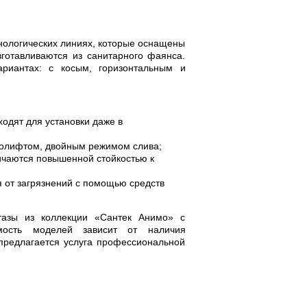
хнологических линиях, которые оснащены
готавливаются из санитарного фаянса.
риантах: с косым, горизонтальным и
одят для установки даже в
ролифтом, двойным режимом слива;
ичаются повышенной стойкостью к
я от загрязнений с помощью средств
тазы из коллекции «Сантек Анимо» с
мость моделей зависит от наличия
предлагается услуга профессиональной