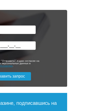
 "Отправить", я даю согласие на
х персональных данных в
с
Условиями
.
газине, подписавшись на