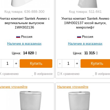
Код товара:
636-888-300
Код товара:
511-841
Унитаз компакт Santek Анимо с
Унитаз компакт Santek Анимо
вертикальным выпуском
1WH302137 косой выпуск,
1WH302136
микролифт
Россия
Россия
Наличие в магазинах
Наличие в магазинах
14 020
11 315
Цена:
Цена:
Купить
Купить
+
-
+
К сравнению
В избранное
К сравнению
В избранн
личие уточняйте
Наличие уточняйте