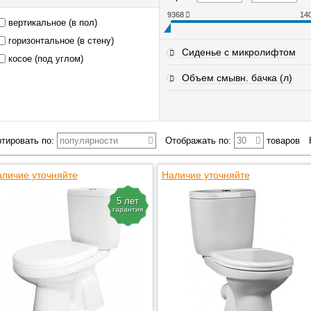
9368
14
вертикальное (в пол)
горизонтальное (в стену)
Сиденье с микролифтом
косое (под углом)
Объем смывн. бачка (л)
тировать по:
популярности
Отображать по:
30
товаров
личие уточняйте
Наличие уточняйте
5 лет
гарантия