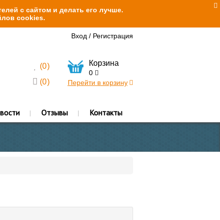
елей с сайтом и делать его лучше.
лов cookies.
Вход
/
Регистрация
Корзина
(
0
)
0
(
0
)
Перейти в корзину
вости
Отзывы
Контакты