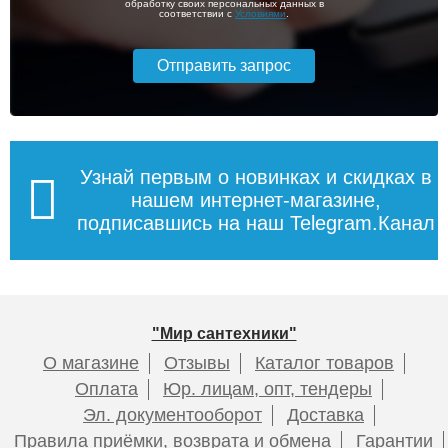
обработку своих персональных данных в
соответствии с
Условиями
.
Узнай первым о новинках и скидках в
нашем интернет-магазине,
подписавшись на наш Telegram.Канал
"Мир сантехники"
О магазине
Отзывы
Каталог товаров
Оплата
Юр. лицам, опт, тендеры
Эл. документооборот
Доставка
Правила приёмки, возврата и обмена
Гарантии