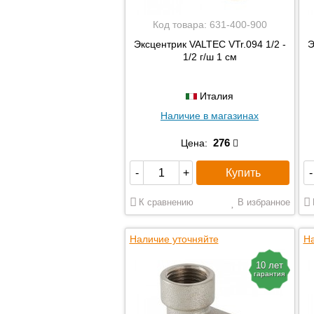
Код товара:
631-400-900
Эксцентрик VALTEC VTr.094 1/2 -
Э
1/2 г/ш 1 см
Италия
Наличие в магазинах
276
Цена:
Купить
-
+
-
К сравнению
В избранное
Наличие уточняйте
На
10 лет
гарантия