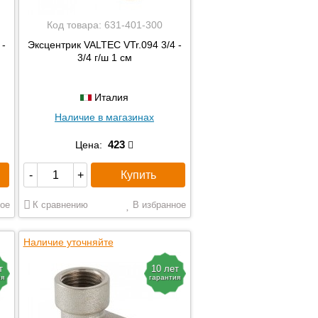
Код товара:
631-401-300
 -
Эксцентрик VALTEC VTr.094 3/4 -
3/4 г/ш 1 см
Италия
Наличие в магазинах
423
Цена:
Купить
-
+
ое
К сравнению
В избранное
Наличие уточняйте
т
10 лет
ия
гарантия