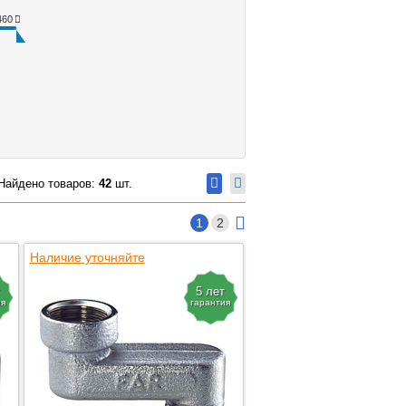
460
Найдено товаров:
42
шт.
1
2
Наличие уточняйте
5 лет
ия
гарантия