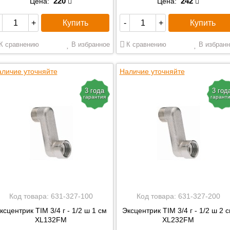
220
242
Цена:
Цена:
Купить
Купить
+
-
+
К сравнению
В избранное
К сравнению
В избранн
личие уточняйте
Наличие уточняйте
3 года
3 год
гарантия
гарант
Код товара:
631-327-100
Код товара:
631-327-200
ксцентрик TIM 3/4 г - 1/2 ш 1 см
Эксцентрик TIM 3/4 г - 1/2 ш 2 
XL132FM
XL232FM