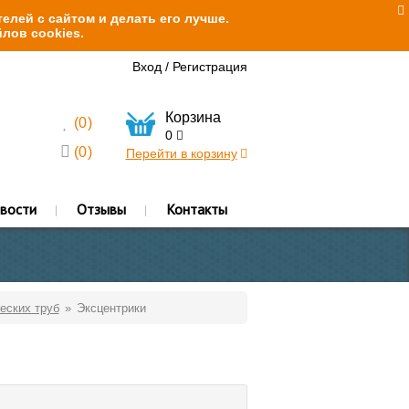
елей с сайтом и делать его лучше.
лов cookies.
Вход
/
Регистрация
Корзина
(
0
)
0
(
0
)
Перейти в корзину
вости
Отзывы
Контакты
еских труб
Эксцентрики