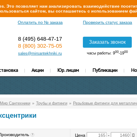
s. Это позволяет нам анализировать взаимодействие посетит
ользоваться сайтом, вы соглашаетесь с использованием фай
Оплатить по № заказа
Проверить статус заказа
8 (495) 648-47-17
Заказать звонок
8 (800) 302-75-05
00
00
часы работы: 9
-19
sales@mirsantekhniki.ru
становка
Акции
Юр. лицам
Публикации
Но
Мир Сантехники
Трубы и фитинги
Резьбовые фитинги для металлич
ксцентрики
Производитель
Цена
-
?