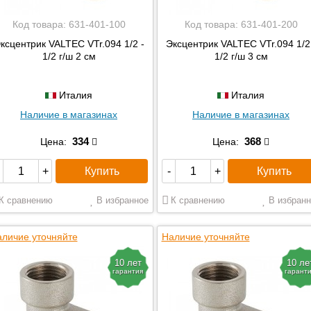
Код товара:
631-401-100
Код товара:
631-401-200
ксцентрик VALTEC VTr.094 1/2 -
Эксцентрик VALTEC VTr.094 1/2
1/2 г/ш 2 см
1/2 г/ш 3 см
Италия
Италия
Наличие в магазинах
Наличие в магазинах
334
368
Цена:
Цена:
Купить
Купить
+
-
+
К сравнению
В избранное
К сравнению
В избранн
личие уточняйте
Наличие уточняйте
10 лет
10 ле
гарантия
гарант