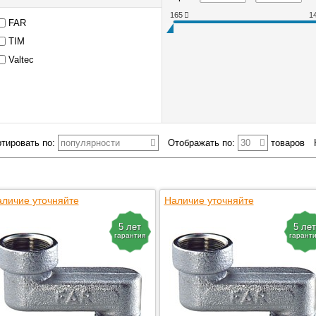
165
1
FAR
TIM
Valtec
тировать по:
популярности
Отображать по:
30
товаров
личие уточняйте
Наличие уточняйте
5 лет
5 лет
гарантия
гарант