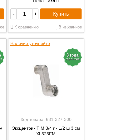
275
Цена:
Купить
-
+
ое
К сравнению
В избранное
Наличие уточняйте
а
3 года
ия
гарантия
Код товара:
631-327-300
см
Эксцентрик TIM 3/4 г - 1/2 ш 3 см
XL323FM