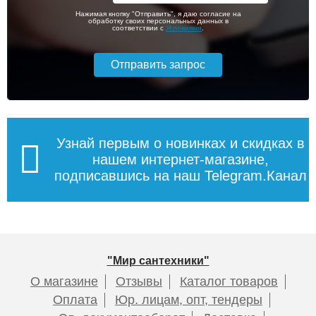
Нажимая кнопку "Отправить", я даю согласие на
обработку своих персональных данных в
соответствии с
Условиями
.
Узнай первым о новинках и скидках в
нашем интернет-магазине,
подписавшись на наш Telegram.Канал
"Мир сантехники"
О магазине
Отзывы
Каталог товаров
Оплата
Юр. лицам, опт, тендеры