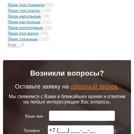
Люки под покраску
(24)
Люки под плитку
(192)
Люки напольные
(14)
Люки настенные
(131)
Люки потолочные
(12)
Люки под ванну
(29)
Люки стальные
(115)
Еще...
Возникли вопросы?
Оставьте заявку на
обратный звонок
.
Мы свяжемся с Вами в ближайшее время и ответим
на любые интересующие Вас вопросы.
Ваше имя
Телефон