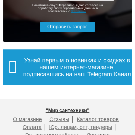
Нажимая кнопку "Отправить", я даю согласие на
обработку своих персональных данных в
соответствии с
Условиями
.
Узнай первым о новинках и скидках в
нашем интернет-магазине,
подписавшись на наш Telegram.Канал
"Мир сантехники"
О магазине
Отзывы
Каталог товаров
Оплата
Юр. лицам, опт, тендеры
Эл. документооборот
Доставка