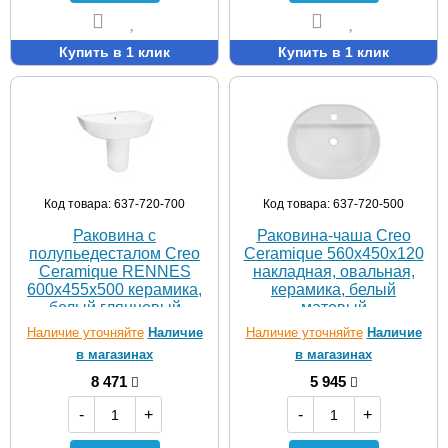
Купить в 1 клик
Купить в 1 клик
Код товара: 637-720-700
Код товара: 637-720-500
Раковина с
Раковина-чаша Creo
полупьедесталом Creo
Ceramique 560х450х120
Ceramique RENNES
накладная, овальная,
600х455х500 керамика,
керамика, белый
белый глянцевый
матовый
(RE3000+RE3050)
(PU4500MRMWH)
Наличие уточняйте
Наличие
Наличие уточняйте
Наличие
в магазинах
в магазинах
8 471
5 945
-
+
-
+