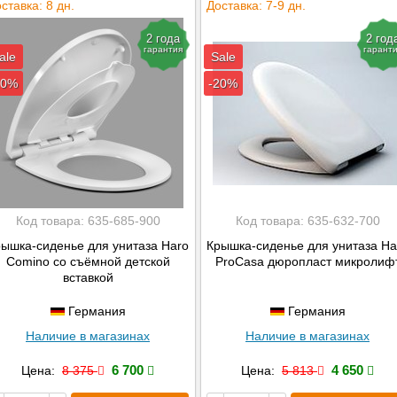
ставка: 8 дн.
Доставка: 7-9 дн.
2 года
2 год
гарантия
гарант
ale
Sale
20%
-20%
Код товара:
635-685-900
Код товара:
635-632-700
ышка-сиденье для унитаза Haro
Крышка-сиденье для унитаза Ha
Comino со съёмной детской
ProCasa дюропласт микролиф
вставкой
Германия
Германия
Наличие в магазинах
Наличие в магазинах
6 700
4 650
Цена:
8 375
Цена:
5 813