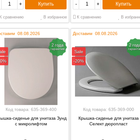
Купить
Купить
+
-
+
К сравнению
В избранное
К сравнению
В избранн
ставим 08.08.2026
Доставим 08.08.2026
2 года
2 год
гарантия
гарант
ale
Sale
20%
-20%
Код товара:
635-369-400
Код товара:
635-369-000
ышка-сиденье для унитаза Зунд
Крышка-сиденье для унитаза
с микролифтом
Селект дюропласт