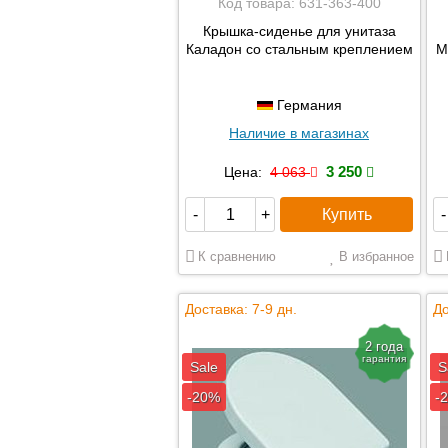
Код товара:
631-363-400
Крышка-сиденье для унитаза
Каладон со стальным креплением
М
Германия
Наличие в магазинах
3 250
Цена:
4 063
Купить
-
+
-
К сравнению
В избранное
Доставка: 7-9 дн.
До
2 года
гарантия
Sale
S
-20%
-