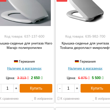
Код товара:
637-137-600
Код товара:
635-982-700
ышка-сиденье для унитаза Haro
Крышка-сиденье для унитаза
Marajo полипропилен
Toskana дюропласт микролиф
Германия
Германия
Наличие в магазинах
Наличие в магазинах
2 650
5 500
Цена:
3 313
Цена:
6 875
Купить
Купить
+
-
+
К сравнению
В избранное
К сравнению
В избранн