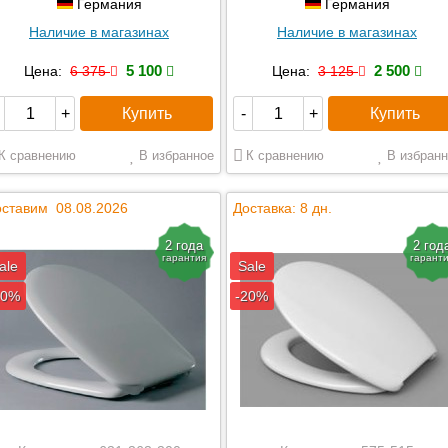
Германия
Германия
Наличие в магазинах
Наличие в магазинах
5 100
2 500
Цена:
6 375
Цена:
3 125
Купить
Купить
+
-
+
К сравнению
В избранное
К сравнению
В избранн
ставим 08.08.2026
Доставка: 8 дн.
2 года
2 год
гарантия
гарант
ale
Sale
20%
-20%