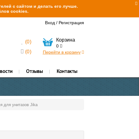
елей с сайтом и делать его лучше.
лов cookies.
Вход
/
Регистрация
Корзина
(
0
)
0
(
0
)
Перейти в корзину
вости
Отзывы
Контакты
я для унитазов Jika