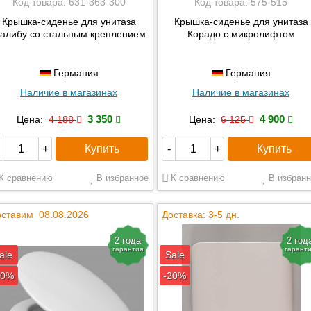
Код товара:
631-363-300
Код товара:
575-515
Крышка-сиденье для унитаза
Крышка-сиденье для унитаза
алибу со стальным креплением
Корадо с микролифтом
Германия
Германия
Наличие в магазинах
Наличие в магазинах
3 350
4 900
Цена:
4 188
Цена:
6 125
Купить
Купить
+
-
+
К сравнению
В избранное
К сравнению
В избранн
ставим 08.08.2026
Доставка: 3-5 дн.
2 года
2 год
гарантия
гарант
ale
Sale
20%
-20%