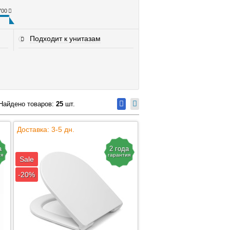
700
Подходит к унитазам
Найдено товаров:
25
шт.
Доставка: 3-5 дн.
а
2 года
ия
гарантия
Sale
-20%