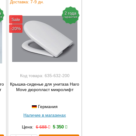
Доставка: 7-9 дн.
а
2 года
ия
гарантия
Sale
-20%
Код товара:
635-632-200
ro
Крышка-сиденье для унитаза Haro
т
Move дюропласт микролифт
Германия
Наличие в магазинах
5 350
Цена:
6 688