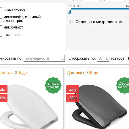
2100
6
пластиковое
микролифт, съемный,
эксцентрик
Сиденье с микролифтом
микролифт
стальное
тировать по:
популярности
Отображать по:
30
товаров
ставка: 3-5 дн.
Доставка: 3-5 дн.
2 года
2 год
гарантия
гарант
ale
Sale
20%
-20%