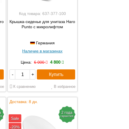
Код товара:
637-377-100
ro
Крышка-сиденье для унитаза Haro
Punto с микролифтом
Германия
Наличие в магазинах
4 800
Цена:
6 000
Купить
-
+
ое
К сравнению
В избранное
Доставка: 8 дн.
а
2 года
ия
гарантия
Sale
-20%