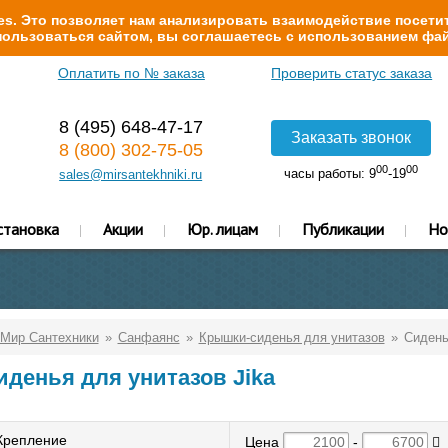
s. Это позволяет нам анализировать взаимодействие посетит
ользоваться сайтом, вы соглашаетесь с использованием фай
Оплатить по № заказа
Проверить статус заказа
8 (495) 648-47-17
Заказать звонок
8 (800) 302-75-05
00
00
часы работы: 9
-19
sales@mirsantekhniki.ru
становка
Акции
Юр. лицам
Публикации
Но
Мир Сантехники
Санфаянс
Крышки-сиденья для унитазов
Сидень
иденья для унитазов Jika
Крепление
Цена
-