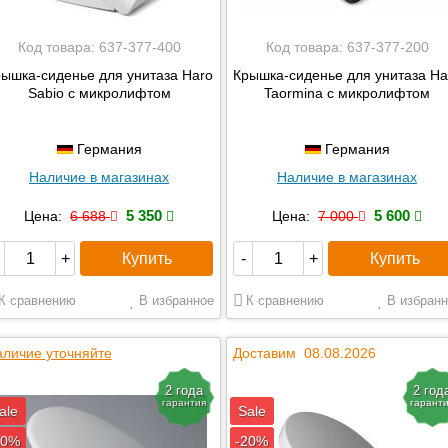
Код товара:
637-377-400
Код товара:
637-377-200
ышка-сиденье для унитаза Haro
Крышка-сиденье для унитаза Ha
Sabio с микролифтом
Taormina с микролифтом
Германия
Германия
Наличие в магазинах
Наличие в магазинах
5 350
5 600
Цена:
6 688
Цена:
7 000
Купить
Купить
+
-
+
К сравнению
В избранное
К сравнению
В избранн
личие уточняйте
Доставим 08.08.2026
2 года
2 год
гарантия
гарант
ale
Sale
20%
-20%