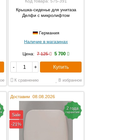
Код товара:
575-391
Крышка-сиденье для унитаза
Делфи с микролифтом
Германия
Наличие в магазинах
5 700
Цена:
7 125
Купить
-
+
ое
К сравнению
В избранное
Доставим 08.08.2026
а
2 года
ия
гарантия
Sale
-21%