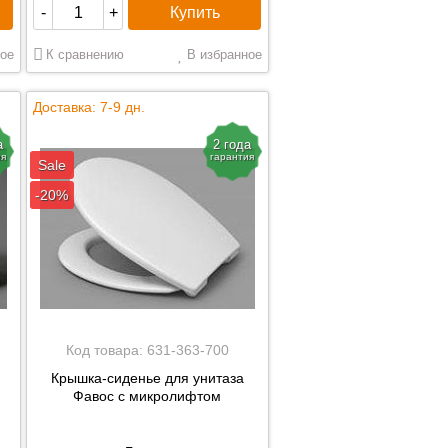
Купить
-
+
ое
К сравнению
В избранное
Доставка: 7-9 дн.
а
2 года
ия
гарантия
Sale
-20%
Код товара:
631-363-700
Крышка-сиденье для унитаза
Фавос с микролифтом