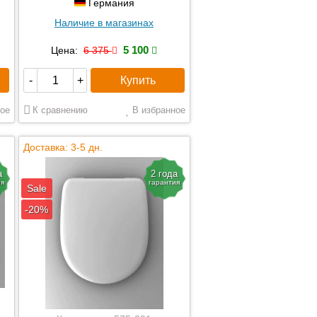
Германия
Наличие в магазинах
5 100
Цена:
6 375
Купить
-
+
ое
К сравнению
В избранное
Доставка: 3-5 дн.
а
2 года
ия
гарантия
Sale
-20%