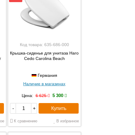
Код товара:
635-686-000
Крышка-сиденье для унитаза Haro
т
Cedo Carolina Beach
Германия
Наличие в магазинах
5 300
Цена:
6 625
Купить
-
+
ое
К сравнению
В избранное