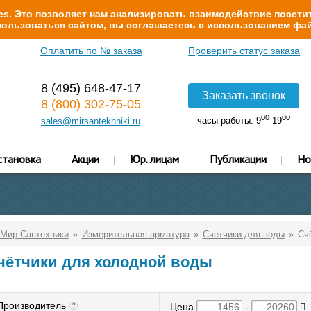
s. Это позволяет нам анализировать взаимодействие посетит
ользоваться сайтом, вы соглашаетесь с использованием фай
Оплатить по № заказа
Проверить статус заказа
8 (495) 648-47-17
Заказать звонок
8 (800) 302-75-05
00
00
часы работы: 9
-19
sales@mirsantekhniki.ru
становка
Акции
Юр. лицам
Публикации
Но
Мир Сантехники
Измерительная арматура
Счетчики для воды
Сч
чётчики для холодной воды
Производитель
Цена
-
?