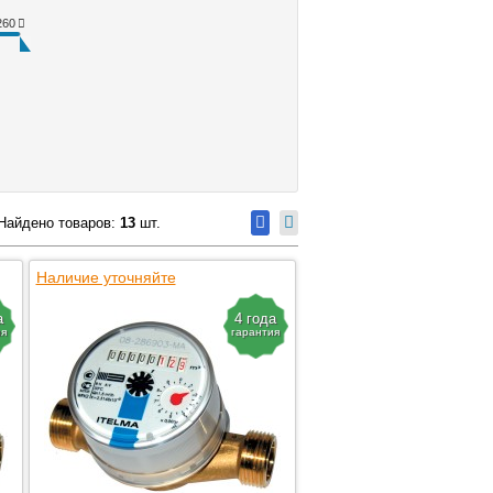
260
Найдено товаров:
13
шт.
Наличие уточняйте
а
4 года
ия
гарантия