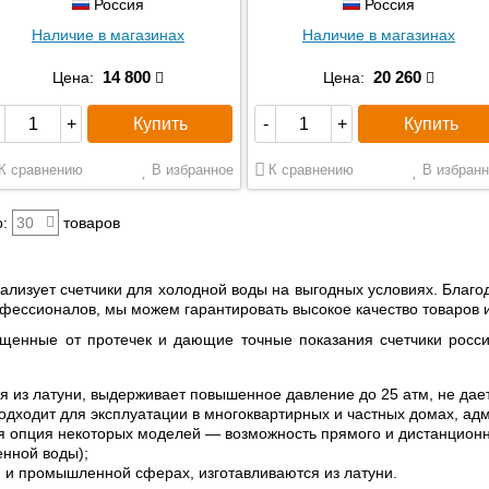
Россия
Россия
Наличие в магазинах
Наличие в магазинах
14 800
20 260
Цена:
Цена:
Купить
Купить
+
-
+
К сравнению
В избранное
К сравнению
В избранн
:
30
товаров
лизует счетчики для холодной воды на выгодных условиях. Благо
фессионалов, мы можем гарантировать высокое качество товаров 
щенные от протечек и дающие точные показания счетчики росси
я из латуни, выдерживает повышенное давление до 25 атм, не дае
одходит для эксплуатации в многоквартирных и частных домах, ад
 опция некоторых моделей — возможность прямого и дистанционн
енной воды);
 и промышленной сферах, изготавливаются из латуни.