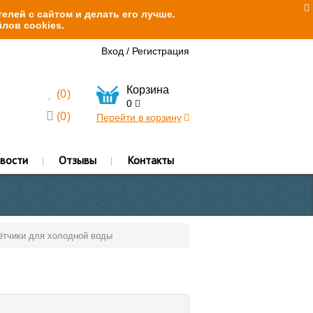
елей с сайтом и делать его лучше.
лов cookies.
Вход
/
Регистрация
Корзина
(
0
)
0
(
0
)
Перейти в корзину
вости
Отзывы
Контакты
ётчики для холодной воды