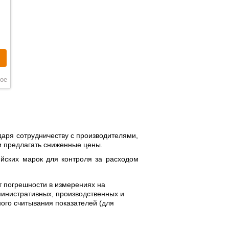
ое
даря сотрудничеству с производителями,
и предлагать сниженные цены.
йских марок для контроля за расходом
т погрешности в измерениях на
министративных, производственных и
ого считывания показателей (для