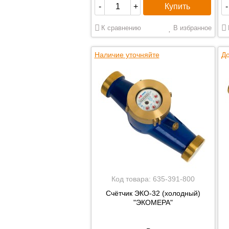
Купить
-
+
-
К сравнению
В избранное
Наличие уточняйте
До
Код товара:
635-391-800
Счётчик ЭКО-32 (холодный)
"ЭКОМЕРА"