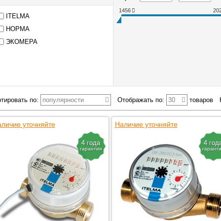
1456
20
ITELMA
НОРМА
ЭКОМЕРА
тировать по:
популярности
Отображать по:
30
товаров
личие уточняйте
Наличие уточняйте
4 года
4 год
гарантия
гарант