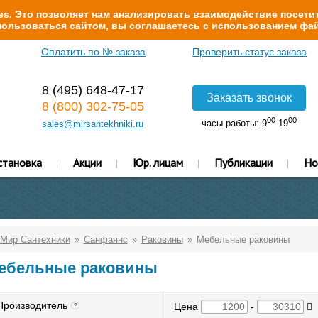
s. Это позволяет нам анализировать взаимодействие посетит
ользоваться сайтом, вы соглашаетесь с использованием фай
Оплатить по № заказа
Проверить статус заказа
8 (495) 648-47-17
Заказать звонок
8 (800) 302-75-05
00
00
часы работы: 9
-19
sales@mirsantekhniki.ru
становка
Акции
Юр. лицам
Публикации
Но
Мир Сантехники
Санфаянс
Раковины
Мебельные раковины
ебельные раковины
Производитель
Цена
-
?