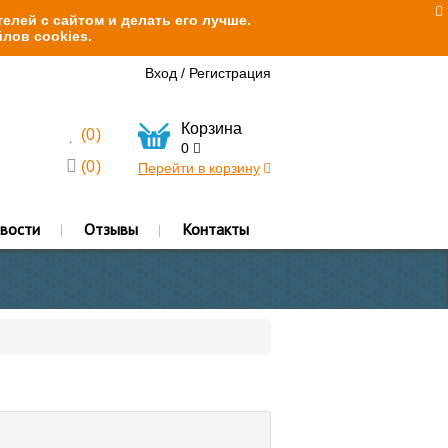
елей с сайтом и делать его лучше.
лов cookies.
Вход
/
Регистрация
Корзина
(
0
)
0
(
0
)
Перейти в корзину
вости
Отзывы
Контакты