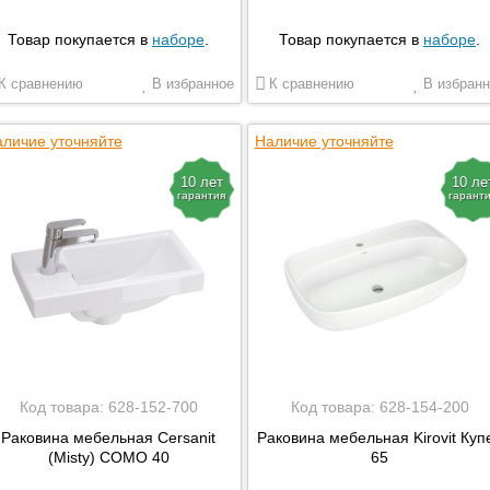
Товар покупается в
наборе
.
Товар покупается в
наборе
.
К сравнению
В избранное
К сравнению
В избранн
личие уточняйте
Наличие уточняйте
10 лет
10 ле
гарантия
гарант
Код товара:
628-152-700
Код товара:
628-154-200
Раковина мебельная Cersanit
Раковина мебельная Kirovit Куп
(Misty) COMO 40
65