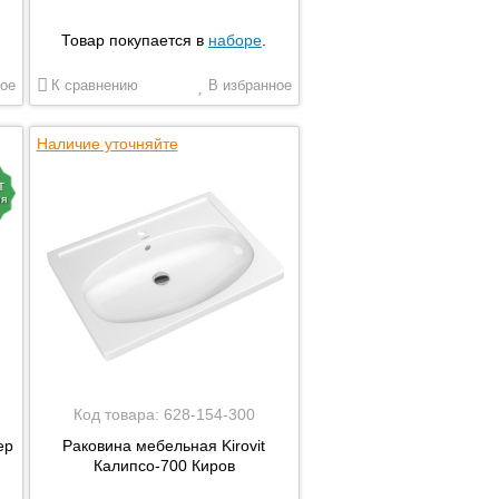
Товар покупается в
наборе
.
ое
К сравнению
В избранное
Наличие уточняйте
т
ия
Код товара:
628-154-300
ер
Раковина мебельная Kirovit
Калипсо-700 Киров