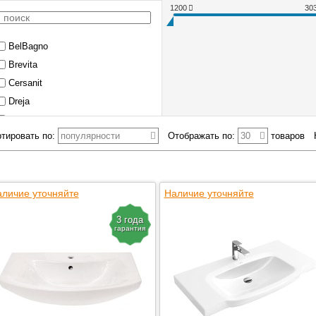
1200
30
BelBagno
Brevita
Cersanit
Dreja
Ekokerama
тировать по:
популярности
Отображать по:
30
товаров
El Fante
Kirovit
Melana
личие уточняйте
Misty
Наличие уточняйте
MyJoys
3 года
Rosa
гарантия
Sanita
Sanita Luxe
Sanita Luxe (Misty)
Santek