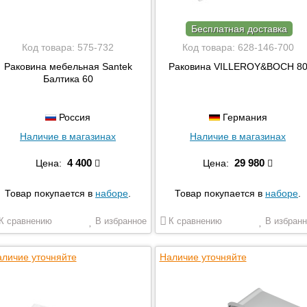
Style Line
Taliente
Бесплатная доставка
Villeroy & Boch
Код товара:
575-732
Код товара:
628-146-700
Андреа
Раковина мебельная Santek
Раковина VILLEROY&BOCH 8
Завод Универсал
Балтика 60
(Новокузнецк)
Керамин
Россия
Германия
Универсал
Наличие в магазинах
Наличие в магазинах
Эстет
Florentina
4 400
29 980
Цена:
Цена:
Milleau
Madera
Товар покупается в
наборе
.
Товар покупается в
наборе
.
К сравнению
В избранное
К сравнению
В избранн
личие уточняйте
Наличие уточняйте