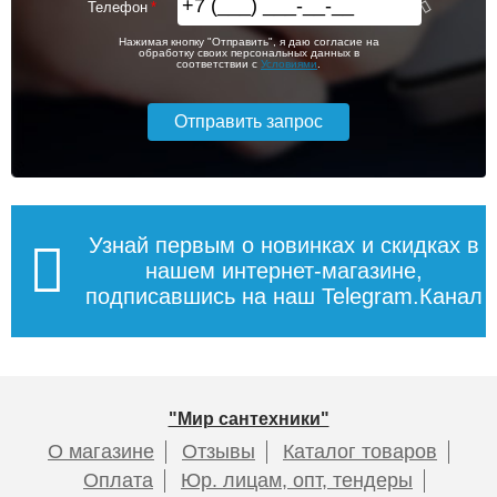
Телефон
Нажимая кнопку "Отправить", я даю согласие на
обработку своих персональных данных в
соответствии с
Условиями
.
Узнай первым о новинках и скидках в
нашем интернет-магазине,
подписавшись на наш Telegram.Канал
"Мир сантехники"
О магазине
Отзывы
Каталог товаров
Оплата
Юр. лицам, опт, тендеры