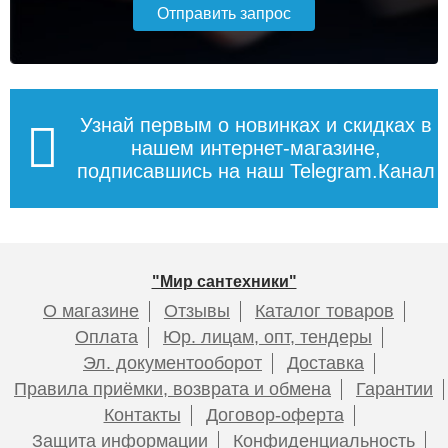
Узнай первым о новинках и скидках в
нашем интернет-магазине,
подписавшись на наш Telegram.Канал
"Мир сантехники"
О магазине
Отзывы
Каталог товаров
Оплата
Юр. лицам, опт, тендеры
Эл. документооборот
Доставка
Правила приёмки, возврата и обмена
Гарантии
Контакты
Договор-оферта
Защита информации
Конфиденциальность