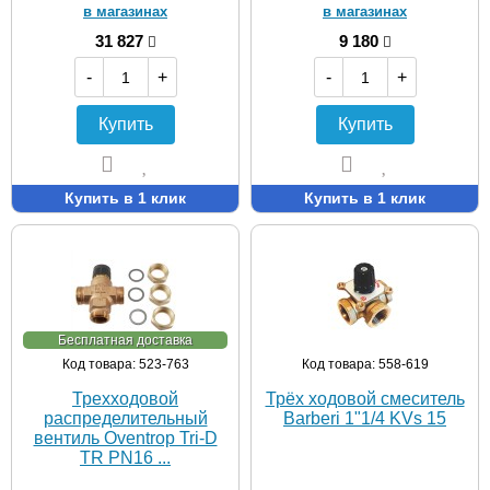
в магазинах
в магазинах
31 827
9 180
-
+
-
+
Купить
Купить
Купить в 1 клик
Купить в 1 клик
Бесплатная доставка
Код товара: 523-763
Код товара: 558-619
Трехходовой
Трёх ходовой смеситель
распределительный
Barberi 1"1/4 KVs 15
вентиль Oventrop Tri-D
TR PN16 ...