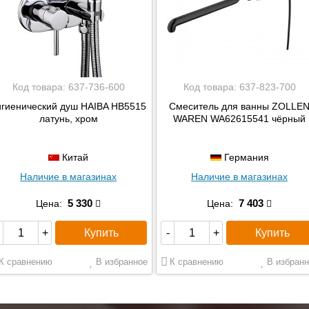
Код товара:
637-736-600
Код товара:
637-823-700
игиенический душ HAIBA HB5515
Смеситель для ванны ZOLLE
латунь, хром
WAREN WA62615541 чёрный
Китай
Германия
Наличие в магазинах
Наличие в магазинах
5 330
7 403
Цена:
Цена:
Купить
Купить
+
-
+
К сравнению
В избранное
К сравнению
В избранн