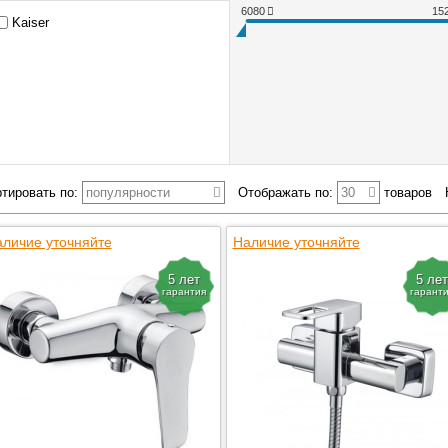
6080
15
Kaiser
тировать по:
популярности
Отображать по:
30
товаров
личие уточняйте
Наличие уточняйте
5 лет
5 лет
гарантия
гарант