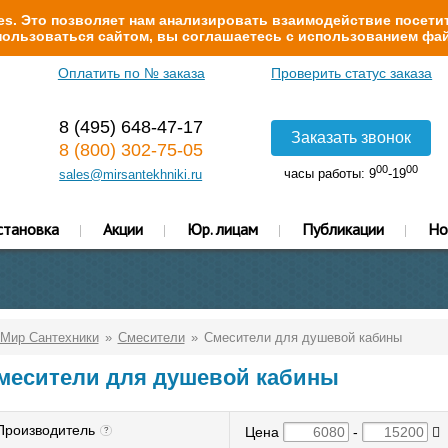
s. Это позволяет нам анализировать взаимодействие посетит
ользоваться сайтом, вы соглашаетесь с использованием фай
Оплатить по № заказа
Проверить статус заказа
8 (495) 648-47-17
Заказать звонок
8 (800) 302-75-05
00
00
часы работы: 9
-19
sales@mirsantekhniki.ru
становка
Акции
Юр. лицам
Публикации
Но
Мир Сантехники
Смесители
Смесители для душевой кабины
месители для душевой кабины
Производитель
Цена
-
?