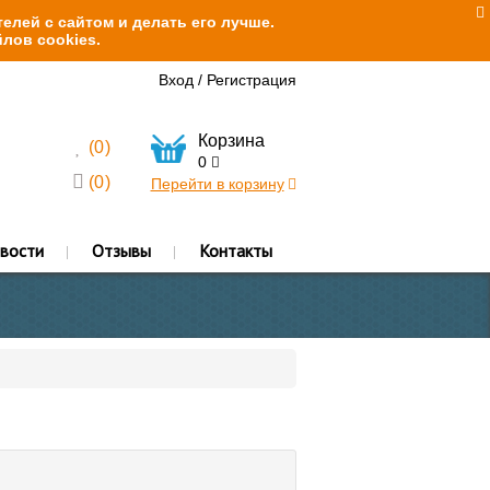
елей с сайтом и делать его лучше.
лов cookies.
Вход
/
Регистрация
Корзина
(
0
)
0
(
0
)
Перейти в корзину
вости
Отзывы
Контакты