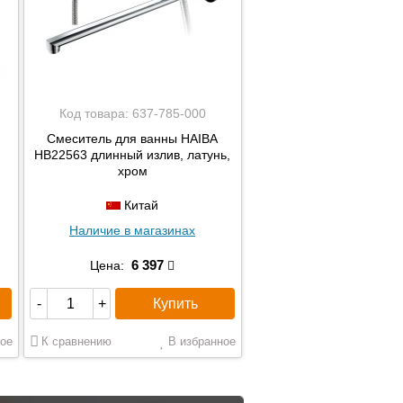
Код товара:
637-785-000
N
Смеситель для ванны HAIBA
HB22563 длинный излив, латунь,
хром
Китай
Наличие в магазинах
6 397
Цена:
Купить
-
+
ое
К сравнению
В избранное