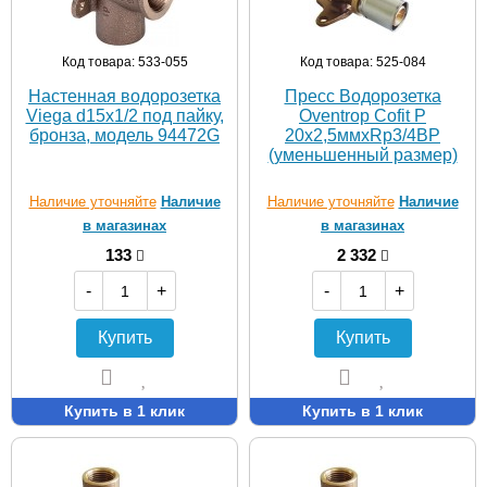
Код товара: 533-055
Код товара: 525-084
Настенная водорозетка
Пресс Водорозетка
Viega d15х1/2 под пайку,
Oventrop Cofit P
бронза, модель 94472G
20х2,5ммхRp3/4ВР
(уменьшенный размер)
Наличие уточняйте
Наличие
Наличие уточняйте
Наличие
в магазинах
в магазинах
133
2 332
-
+
-
+
Купить
Купить
Купить в 1 клик
Купить в 1 клик