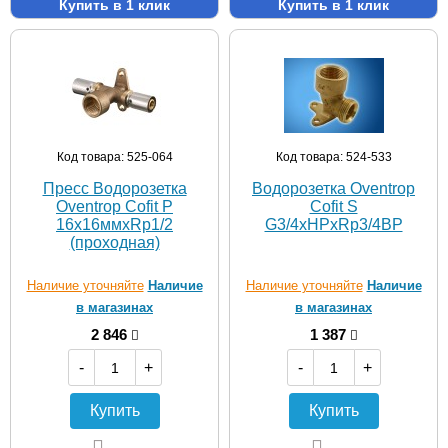
Купить в 1 клик
Купить в 1 клик
Код товара: 525-064
Код товара: 524-533
Пресс Водорозетка
Водорозетка Oventrop
Oventrop Cofit P
Cofit S
16х16ммхRp1/2
G3/4xHPxRp3/4BP
(проходная)
Наличие уточняйте
Наличие
Наличие уточняйте
Наличие
в магазинах
в магазинах
2 846
1 387
-
+
-
+
Купить
Купить