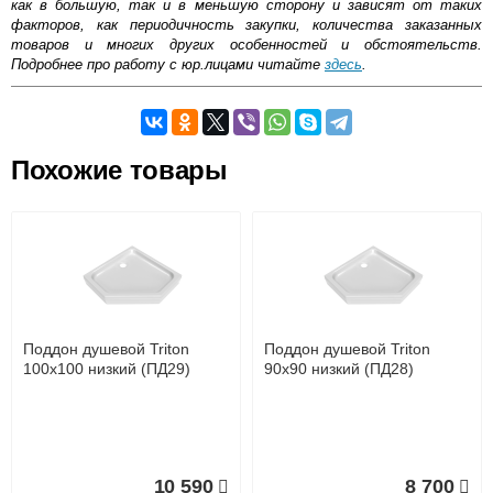
как в большую, так и в меньшую сторону и зависят от таких
факторов, как периодичность закупки, количества заказанных
товаров и многих других особенностей и обстоятельств.
Подробнее про работу с юр.лицами читайте
здесь
.
Самовывоз.
Оставьте отзыв
Похожие товары
Возможные способы оплаты:
Доставка сантехники по Москве и Московской области
Наличный расчёт
Банковской картой на сайте в режиме реального
времени
Банковской картой при получении товара как при
доставке, так и самовывозом
Интернет-деньгами (Yandex-деньги, Web-money,
Поддон душевой Triton
Поддон душевой Triton
Qiwi-кошельки и другие).
100х100 низкий (ПД29)
90х90 низкий (ПД28)
Безналичный расчёт (возможно и с НДС)
подробнее...
Подробнее об оплате
10 590
8 700