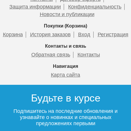
правый
левый
Защита информации
Конфиденциальность
Новости и публикации
Покупки (Корзина)
9 950
9 950
Корзина
История заказов
Вход
Регистрация
Подробнее
Подробнее
Контакты и связь
Обратная связь
Контакты
Навигация
Карта сайта
Поддон душевой Triton
Поддон душевой Triton
90х90 глубокий (ПД5)
100х100 средний (ПД7)
Будьте в курсе
Подпишитесь на последние обновления и
узнавайте о новинках и специальных
предложениях первыми
7 450
12 020