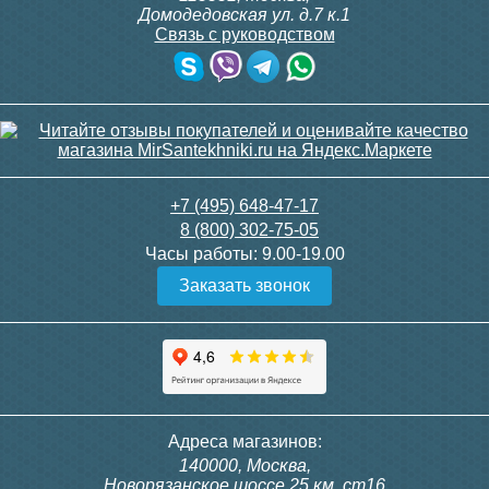
Домодедовская ул. д.7 к.1
Связь с руководством
Поддон душевой Triton
Поддон душевой Triton
80х80 низкий (ПД22)
80х80 низкий (ПД21)
7 020
7 400
+7 (495) 648-47-17
8 (800) 302-75-05
Подробнее
Подробнее
Часы работы:
9.00-19.00
Заказать звонок
Поддон душевой Triton
Подставка под
Адреса магазинов:
90х90 низкий (ПД1)
эмалированный поддон
140000, Москва,
80х80
Новорязанское шоссе 25 км, ст16