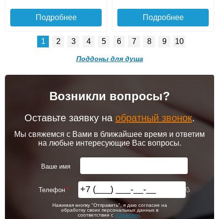
Подробнее
Подробнее
1
2
3
4
5
6
7
8
9
10
Поддоны для душа
Подъем на этаж.
Возникли вопросы?
Поддон душевой Triton
Поддон душевой Triton
100х100 низкий (ПД27)
100x80 низкий (ПД25)
Оставьте заявку на
обратный звонок
.
до подъезда
услуга платная
Мы свяжемся с Вами в ближайшее время и ответим
возможность
на любые интересующие Вас вопросы.
10 970
9 260
Ваше имя
Подробнее
Подробнее
Телефон
Доставка в регионы России.
Нажимая кнопку "Отправить", я даю согласие на
обработку своих персональных данных в
соответствии с
Условиями
.