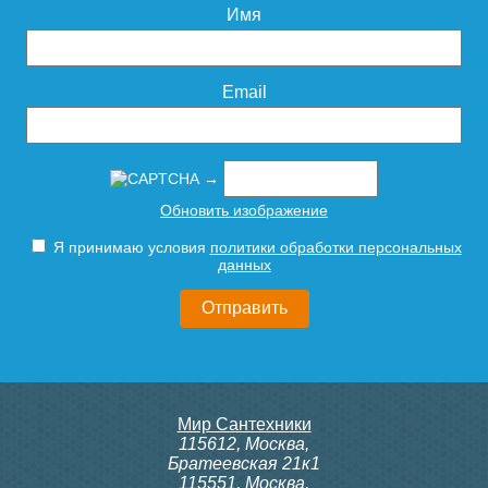
Имя
Подробнее
Подробнее
Email
→
Поддон душевой Triton
Поддон душевой Triton
Обновить изображение
100х100 низкий (ПД6)
90х90 средний (ПД4)
Я принимаю условия
политики обработки персональных
данных
10 080
10 050
Подробнее
Подробнее
Мир Сантехники
115612
,
Москва
,
Братеевская 21к1
115551
,
Москва
,