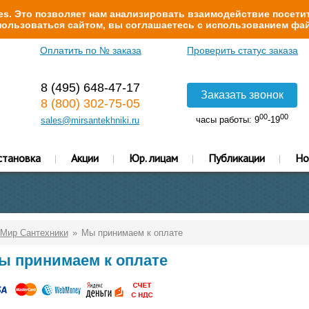
s. Это позволяет нам анализировать взаимодействие посетит
ользоваться сайтом, вы соглашаетесь с использованием фай
Оплатить по № заказа
Проверить статус заказа
8 (495) 648-47-17
Заказать звонок
8 (800) 302-75-05
00
00
часы работы: 9
-19
sales@mirsantekhniki.ru
становка
Акции
Юр. лицам
Публикации
Но
Мир Сантехники
Мы принимаем к оплате
ы принимаем к оплате