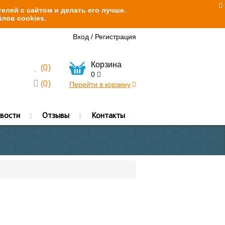
елей с сайтом и делать его лучше.
лов cookies.
Вход
/
Регистрация
Корзина
(
0
)
0
(
0
)
Перейти в корзину
вости
Отзывы
Контакты