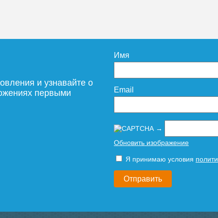
Имя
овления и узнавайте о
Email
ложениях первыми
→
Обновить изображение
Я принимаю условия
полити