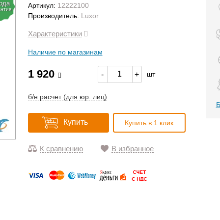
года
Артикул:
12222100
антия
Производитель:
Luxor
Характеристики
Наличие по магазинам
1 920
-
+
шт
б/н расчет (для юр. лиц)
Б
Купить
Купить в 1 клик
К сравнению
В избранное