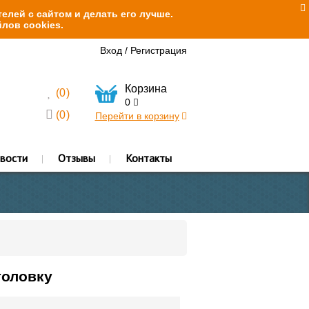
елей с сайтом и делать его лучше.
лов cookies.
Вход
/
Регистрация
Корзина
(
0
)
0
(
0
)
Перейти в корзину
вости
Отзывы
Контакты
головку