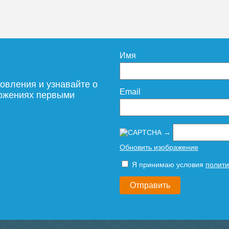
Имя
овления и узнавайте о
Email
ложениях первыми
ение
абочим давлением понимается наивысшее значение постоянного да
→
лжно настолько высокое, чтобы смогло с запасом перекрыть давле
Обновить изображение
начением является
16 атм, в малоэтажных панельных домах - 8 атм,
м в зависимости от материала радиатора. Стальные радиаторы име
ые — 16 атм, биметаллические — до 35 атм.
Я принимаю условия
полити
. Опрессовочным давлением называется максимальное значение, к
ка времени, например, в течении времени когда проверяют систем
вление батареи должно на 5 – 6 атм превышать обычное.
апольные радиаторы являются узкими и длинными конструкциями.