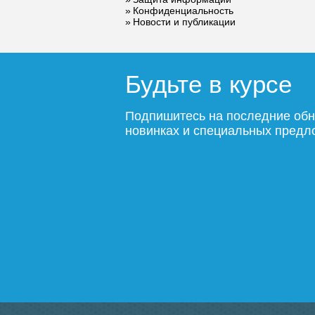
Конфиденциальность
Новости и публикации
Будьте в курсе
Подпишитесь на последние обн
новинках и специальных пред
Рабочее и опрессовочное давл
Рабочее давление
. Под р
способен выдержать. Оно до
многоэтажках наивысшим з
давление может быть разны
большее 15 атм, алюминиев
Опрессовочное давление
течении
короткого промежут
– 30 атм. Опрессовочное да
Конструкция
Напольные радиаторы
. Н