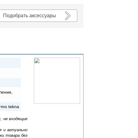
К списку
Подобрать аксессуары
ление,
rmo tekna
, не входящие
я и актуально
ки товара без