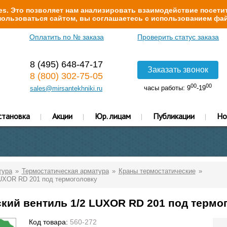
s. Это позволяет нам анализировать взаимодействие посетит
ользоваться сайтом, вы соглашаетесь с использованием фай
Оплатить по № заказа
Проверить статус заказа
8 (495) 648-47-17
Заказать звонок
8 (800) 302-75-05
00
00
часы работы: 9
-19
sales@mirsantekhniki.ru
становка
Акции
Юр. лицам
Публикации
Но
тура
Термостатическая арматура
Краны термостатические
LUXOR RD 201 под термоголовку
кий вентиль 1/2 LUXOR RD 201 под термо
Код товара:
560-272