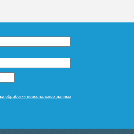
вления воды, которое радиатор
ние в системе отопления.
В городских
 а в частных домах - 3 атм. Рабочее
ют около 6 – 10 атм, чугунные — самое
ки обработки персональных данных
оторое радиатор
способен выдержать в
у отопления. Оно может доходить до 20
 Напольные радиаторы не занимают