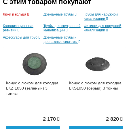
C этим товаром покупают
до подъезда
услуга платная
Люки и кольца
Дренажные трубы
Трубы для наружной
возможность
канализации
Канализационные
Трубы для внутренней
Фитинги для наружной
Лоток водоотводный
Труба канализационная
Труба канализационная
ревизии
канализации
канализации
пластиковый Standart
ф110 х 2000мм "Ostendorf"
ф110 х 1000мм "Ostendorf"
160/160
2,7мм
2,7мм
Аксессуары для труб
Дренажные трубы и
дренажные системы
Доставка в регионы России.
1 105
780
662
Подробнее
Подробнее
Подробнее
Конус с люком для колодца
Конус с люком для колодца
LKZ 1050 (зеленый) 3
LKS1050 (серый) 3 тонны
1
2
3
4
5
6
7
8
9
тонны
2 170
2 820
Труба канализационная
Труба канализационная
ф110 х 500мм "Ostendorf"
ф110 х 250мм "Ostendorf"