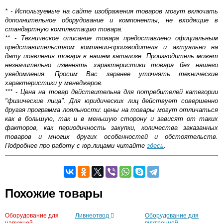
* - Используемые на сайте изображения товаров могут включать
дополнительное оборудование и компоненты, не входящие в
стандартную комплектацию товара.
** - Техническое описание товара предоставлено официальным
представительством компании-производителя и актуально на
дату появления товара в нашем каталоге. Производитель может
незначительно изменять характеристики товара без нашего
уведомления. Просим Вас заранее уточнять технические
характеристики у менеджеров.
*** - Цена на товар действительна для потребителей категории
"физические лица". Для юридических лиц действует совершенно
другая программа лояльности: цены на товары могут отличаться
как в большую, так и в меньшую сторону и зависят от таких
факторов, как периодичность закупки, количества заказанных
товаров и многих других особенностей и обстоятельств.
Подробнее про работу с юр.лицами читайте
здесь
.
Кольца для колодца KK001 — надежный элемент
Самовывоз.
системы искусственного отведения воды. Он выполнен
из устойчивого к агрессивным факторам материала,
Оставьте отзыв
Похожие товары
поэтому способен выдерживать эксплуатацию в
сложных условиях без деформации и утраты
Возможные способы оплаты:
изначальных характеристик. При этом он обладает
Оборудование для
Ливнеотвод
Оборудование для
Доставка сантехники по Москве и Московской области
солидной стойкостью к нагрузкам механического