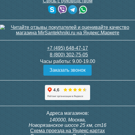
Связь с руководством
Подробнее
Подробнее
+7 (495) 648-47-17
Труба канализационная
Труба канализационная
8 (800) 302-75-05
ф50 х 1000мм "Ostendorf"
ф50 х 500мм "Ostendorf"
Часы работы:
9.00-19.00
1,8мм
1,8мм
Заказать звонок
250
159
Подробнее
Подробнее
Адреса магазинов:
140000, Москва,
Новорязанское шоссе 25 км, ст16
Схема проезда на Яндекс-картах