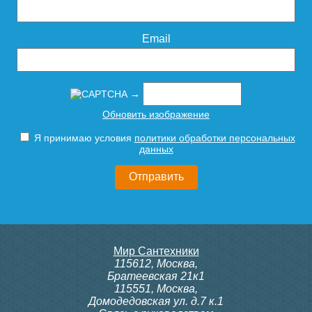
Email
517
296
Подробнее
Подробнее
→
Обновить изображение
Я принимаю условия
политики обработки персональных
данных
Труба канализационная
Труба канализационная
ф75 х 250мм "Ostendorf"
ф50 х 2000мм "Ostendorf"
1,9мм
1,8мм
Мир Сантехники
115612
,
Москва
,
Братеевская 21к1
201
432
115551
,
Москва
,
Домодедовская ул. д.7 к.1