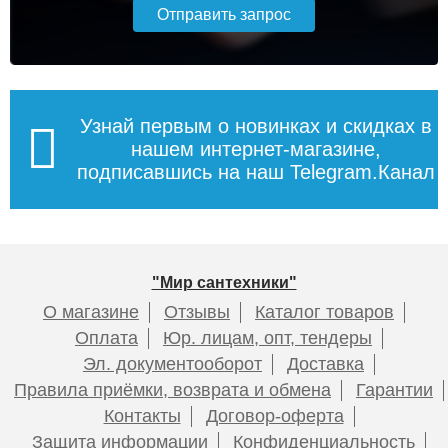
Подробнее
Подробнее
Муфта канализационная
Узнай первым о новинках и скидках в
Ф110 (Политек) наружная
нашем интернет-магазине,
подписавшись на наш Telegram.Канал
Труба канализационная
Труба канализационная
ф90 х 1000мм "Ostendorf"
ф90 х 500мм "Ostendorf"
2,7мм
2,7мм
110
Подробнее
"Мир сантехники"
О магазине
Отзывы
Каталог товаров
726
499
Оплата
Юр. лицам, опт, тендеры
Подробнее
Подробнее
Эл. документооборот
Доставка
Правила приёмки, возврата и обмена
Гарантии
Контакты
Договор-оферта
Защита информации
Конфиденциальность