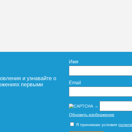
726
499
дробнее
Подробнее
Подробн
Имя
овления и узнавайте о
Email
ложениях первыми
Труба
Труба
ационная
канализационная
канализационна
→
00мм
ф75 х 250мм
ф50 х 2000мм
rf" 1,9мм
"Ostendorf" 1,9мм
"Ostendorf" 1,8м
Обновить изображение
Я принимаю условия
полити