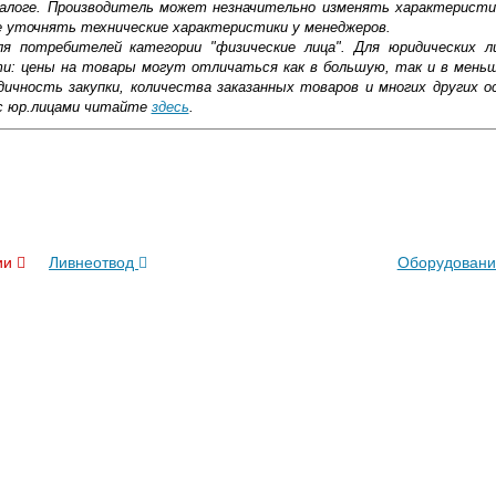
алоге. Производитель может незначительно изменять характеристи
е уточнять технические характеристики у менеджеров.
ля потребителей категории "физические лица". Для юридических 
ти: цены на товары могут отличаться как в большую, так и в мень
ичность закупки, количества заказанных товаров и многих других о
с юр.лицами читайте
здесь
.
оричневый) 3 тонны — надежный элемент системы искусственного о
атериала, поэтому способен выдерживать эксплуатацию в сложных
н обладает солидной стойкостью к нагрузкам механического характ
ковской области
й для осушения территорий разной площади. Изделие создано в со
службы и несложную технологию монтажа. Купив данный товар, а т
больших временных и денежных затрат.
жиме реального времени
ии
Ливнеотвод
Оборудовани
товара как при доставке, так и самовывозом
, Web-money, Qiwi-кошельки и другие).
 с НДС)
подробнее...
до подъезда