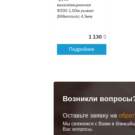
Доставка в регионы России.
канализационная
Ф200-1,00м рыжая
(Millennium) 4,5мм
1 130
Подробнее
Возникли вопросы
Оставьте заявку на
обрат
Мы свяжемся с Вами в ближайш
Вас вопросы.
Лоток
Труба
Труба