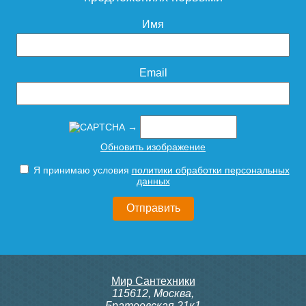
ф75 х 1000мм "Ostendorf"
ф75 х 500мм "Ostendorf"
1,9мм
1,9мм
Имя
134
Подробнее
Email
517
296
Подробнее
Подробнее
→
Обновить изображение
Я принимаю условия
политики обработки персональных
данных
Труба канализационная
Труба канализационная
ф75 х 250мм "Ostendorf"
ф50 х 2000мм "Ostendorf"
1,9мм
1,8мм
Мир Сантехники
115612
,
Москва
,
Братеевская 21к1