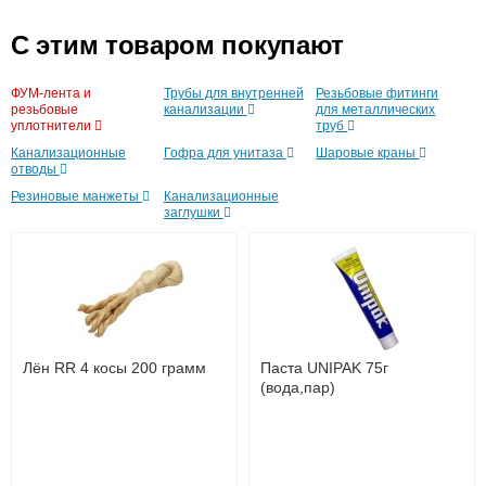
C этим товаром покупают
до подъезда
услуга платная
ФУМ-лента и
Трубы для внутренней
Резьбовые фитинги
возможность
резьбовые
канализации
для металлических
уплотнители
труб
Лоток водоотводный
Труба канализационная
Труба канализационная
Канализационные
Гофра для унитаза
Шаровые краны
пластиковый Standart
ф110 х 2000мм "Ostendorf"
ф110 х 1000мм "Ostendorf"
отводы
160/160
2,7мм
2,7мм
Резиновые манжеты
Канализационные
заглушки
Доставка в регионы России.
1 105
780
662
Подробнее
Подробнее
Подробнее
Лён RR 4 косы 200 грамм
Паста UNIPAK 75г
1
2
3
4
5
6
7
8
9
(вода,пар)