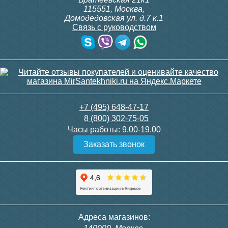
201
432
115551
,
Москва
,
Домодедовская ул. д.7 к.1
Подробнее
Подробнее
Связь с руководством
Труба канализационная
Труба канализационная
+7 (495) 648-47-17
ф50 х 1000мм "Ostendorf"
ф50 х 500мм "Ostendorf"
8 (800) 302-75-05
1,8мм
1,8мм
Часы работы:
9.00-19.00
Заказать звонок
250
159
Подробнее
Подробнее
Адреса магазинов: