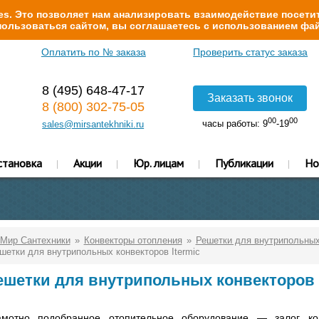
s. Это позволяет нам анализировать взаимодействие посетит
ользоваться сайтом, вы соглашаетесь с использованием фай
Оплатить по № заказа
Проверить статус заказа
8 (495) 648-47-17
Заказать звонок
8 (800) 302-75-05
00
00
часы работы: 9
-19
sales@mirsantekhniki.ru
становка
Акции
Юр. лицам
Публикации
Но
Мир Сантехники
Конвекторы отопления
Решетки для внутрипольных
шетки для внутрипольных конвекторов Itermic
ешетки для внутрипольных конвекторов I
амотно подобранное отопительное оборудование — залог ко