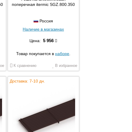
50
поперечная itermic SGZ.800.350
Россия
Наличие в магазинах
5 956
Цена:
Товар покупается в
наборе
.
ое
К сравнению
В избранное
Доставка: 7-10 дн.