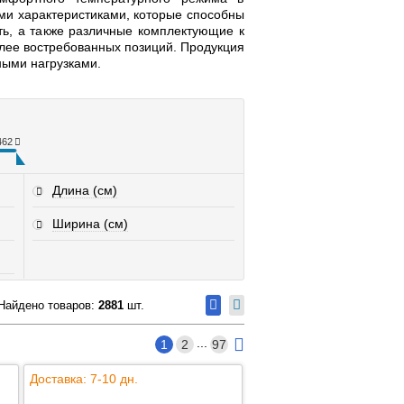
и характеристиками, которые способны
ть, а также различные комплектующие к
олее востребованных позиций. Продукция
ными нагрузками.
462
Длина (см)
Ширина (см)
Найдено товаров:
2881
шт.
...
1
2
97
Доставка: 7-10 дн.