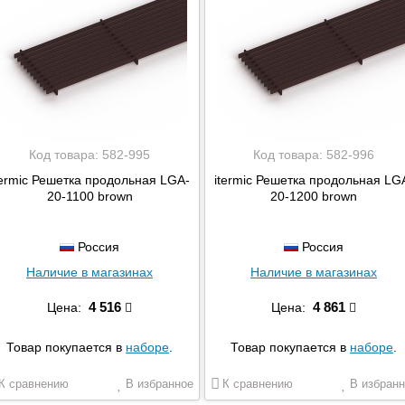
Код товара:
582-995
Код товара:
582-996
termic Решетка продольная LGA-
itermic Решетка продольная LG
20-1100 brown
20-1200 brown
Россия
Россия
Наличие в магазинах
Наличие в магазинах
4 516
4 861
Цена:
Цена:
Товар покупается в
наборе
.
Товар покупается в
наборе
.
К сравнению
В избранное
К сравнению
В избранн