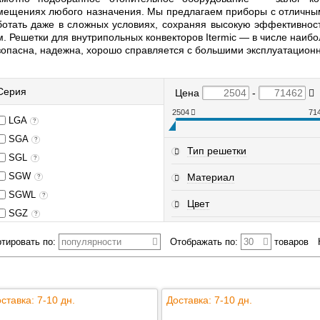
мещениях любого назначения. Мы предлагаем приборы с отличным
ботать даже в сложных условиях, сохраняя высокую эффективнос
м. Решетки для внутрипольных конвекторов Itermic — в числе наиб
зопасна, надежна, хорошо справляется с большими эксплуатацион
Серия
Цена
-
2504
71
LGA
?
SGA
?
Тип решетки
SGL
?
SGW
Материал
?
SGWL
?
Цвет
SGZ
?
тировать по:
популярности
Отображать по:
30
товаров
ставка: 7-10 дн.
Доставка: 7-10 дн.