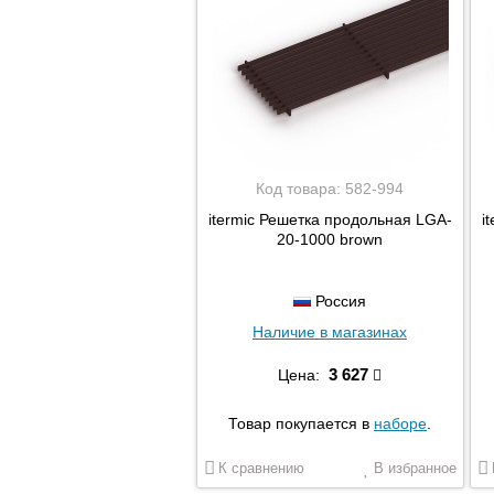
Код товара:
582-994
itermic Решетка продольная LGA-
i
20-1000 brown
Россия
Наличие в магазинах
3 627
Цена:
Товар покупается в
наборе
.
К сравнению
В избранное