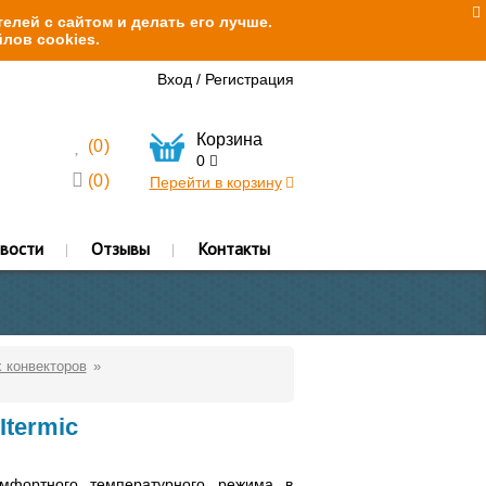
елей с сайтом и делать его лучше.
лов cookies.
Вход
/
Регистрация
Корзина
(
0
)
0
(
0
)
Перейти в корзину
вости
Отзывы
Контакты
 конвекторов
termic
мфортного температурного режима в