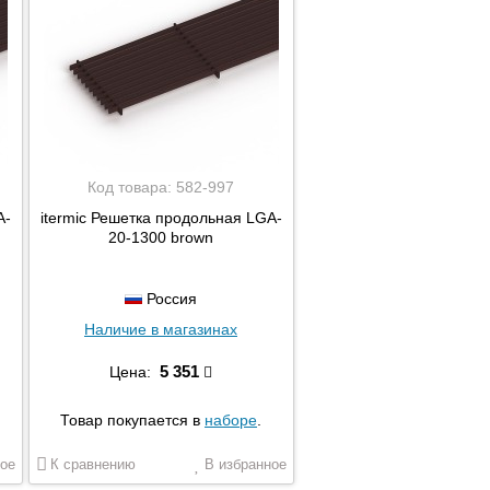
Код товара:
582-997
A-
itermic Решетка продольная LGA-
20-1300 brown
Россия
Наличие в магазинах
5 351
Цена:
Товар покупается в
наборе
.
ое
К сравнению
В избранное