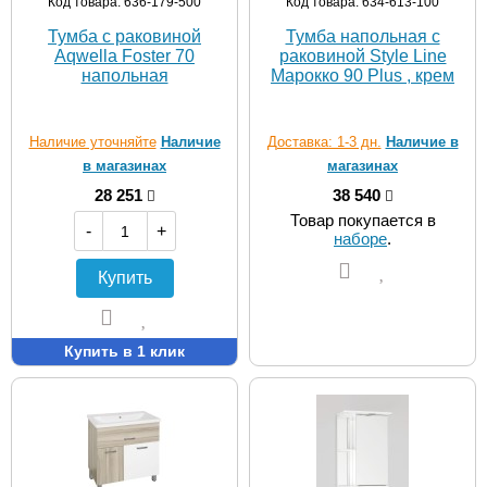
Код товара: 636-179-500
Код товара: 634-613-100
Тумба с раковиной
Тумба напольная с
Aqwella Foster 70
раковиной Style Line
напольная
Марокко 90 Plus , крем
Наличие уточняйте
Наличие
Доставка: 1-3 дн.
Наличие в
в магазинах
магазинах
28 251
38 540
Товар покупается в
-
+
наборе
.
Купить
Купить в 1 клик