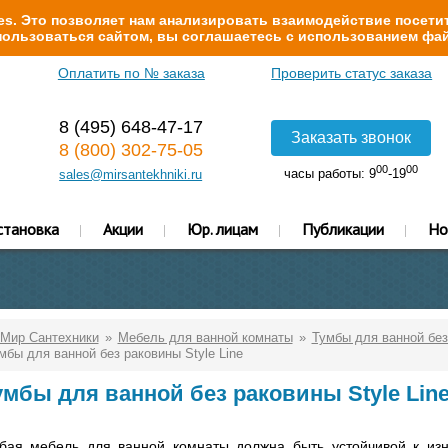
s. Это позволяет нам анализировать взаимодействие посетит
ользоваться сайтом, вы соглашаетесь с использованием фай
Оплатить по № заказа
Проверить статус заказа
8 (495) 648-47-17
Заказать звонок
8 (800) 302-75-05
00
00
часы работы: 9
-19
sales@mirsantekhniki.ru
становка
Акции
Юр. лицам
Публикации
Но
Мир Сантехники
Мебель для ванной комнаты
Тумбы для ванной без
мбы для ванной без раковины Style Line
умбы для ванной без раковины Style Lin
бая мебель для ванной комнаты должна быть устойчивой к изн