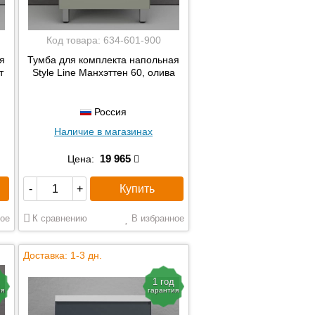
Код товара:
634-601-900
я
Тумба для комплекта напольная
т
Style Line Манхэттен 60, олива
Россия
Наличие в магазинах
19 965
Цена:
Купить
-
+
ое
К сравнению
В избранное
Доставка: 1-3 дн.
1 год
ия
гарантия