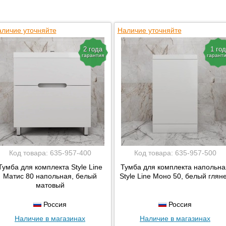
Corozo
Dreja
личие уточняйте
El Fante
Наличие уточняйте
Grossman
2 года
1 год
Lemark
гарантия
гарант
Misty
Style Line
Taliente
ValenHouse
Код товара:
635-957-400
Код товара:
635-957-500
Тумба для комплекта Style Line
Тумба для комплекта напольна
Матис 80 напольная, белый
Style Line Моно 50, белый глян
матовый
Россия
Россия
Наличие в магазинах
Наличие в магазинах