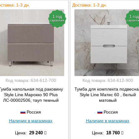
ставка: 1-3 дн.
Доставка: 1-3 дн.
1 год
1 год
гарантия
гарант
Код товара:
634-612-700
Код товара:
634-612-900
Тумба напольная под раковину
Тумба для комплекта подвесна
Style Line Марокко 90 Plus
Style Line Матис 60 , белый
ЛС-00002506, тауп темный
матовый
Россия
Россия
Наличие в магазинах
Наличие в магазинах
29 240
18 760
Цена:
Цена: