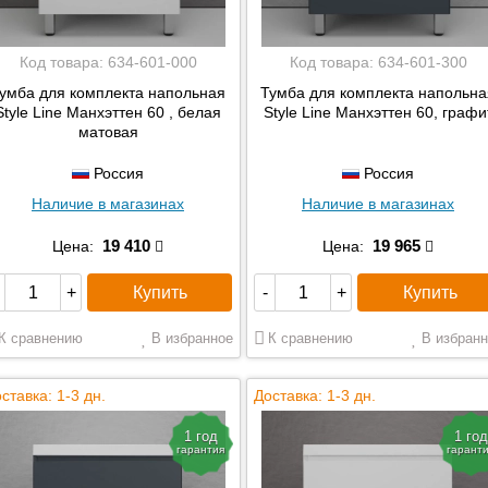
Код товара:
634-601-000
Код товара:
634-601-300
умба для комплекта напольная
Тумба для комплекта напольна
Style Line Манхэттен 60 , белая
Style Line Манхэттен 60, графи
матовая
Россия
Россия
Наличие в магазинах
Наличие в магазинах
19 410
19 965
Цена:
Цена:
Купить
Купить
+
-
+
К сравнению
В избранное
К сравнению
В избранн
ставка: 1-3 дн.
Доставка: 1-3 дн.
1 год
1 год
гарантия
гарант