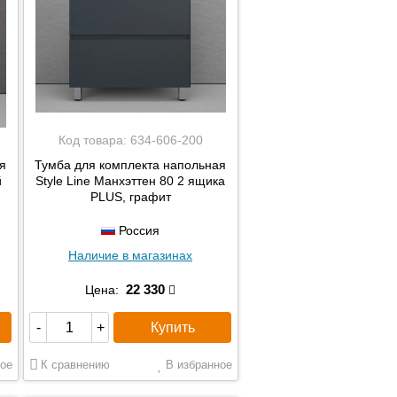
Код товара:
634-606-200
я
Тумба для комплекта напольная
й
Style Line Манхэттен 80 2 ящика
PLUS, графит
Россия
Наличие в магазинах
22 330
Цена:
Купить
-
+
ое
К сравнению
В избранное