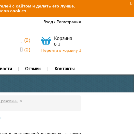
елей с сайтом и делать его лучше.
лов cookies.
Вход
/
Регистрация
Корзина
(
0
)
0
(
0
)
Перейти в корзину
вости
Отзывы
Контакты
 раковины
e
осу и повышенной влажности, а также