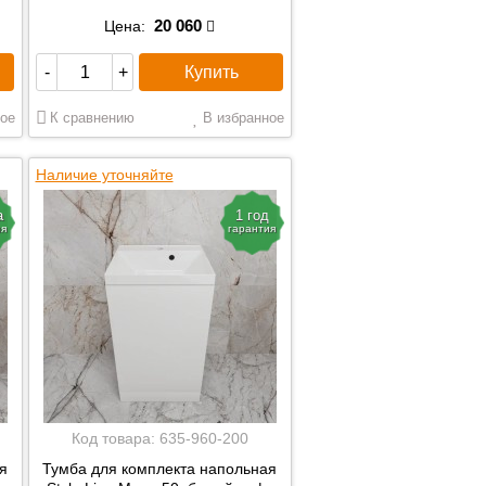
20 060
Цена:
Купить
-
+
ое
К сравнению
В избранное
Наличие уточняйте
а
1 год
ия
гарантия
Код товара:
635-960-200
я
Тумба для комплекта напольная