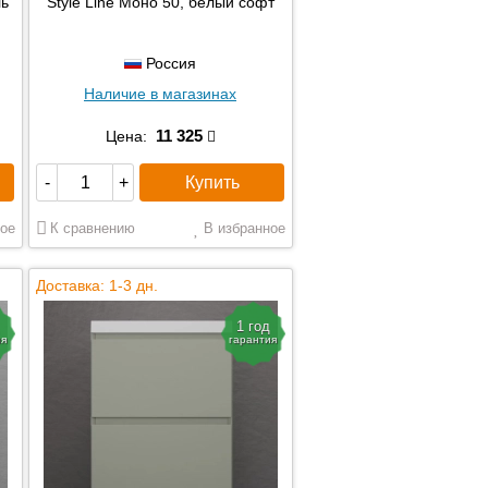
ль
Style Line Моно 50, белый софт
Россия
Наличие в магазинах
11 325
Цена:
Купить
-
+
ое
К сравнению
В избранное
Доставка: 1-3 дн.
1 год
ия
гарантия