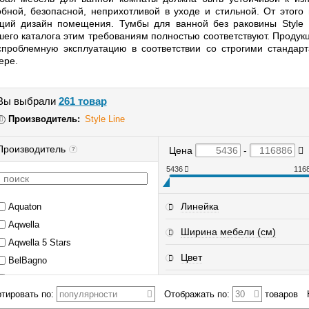
обной, безопасной, неприхотливой в уходе и стильной. От этог
щий дизайн помещения. Тумбы для ванной без раковины Style 
шего каталога этим требованиям полностью соответствуют. Продук
спроблемную эксплуатацию в соответствии со строгими стандар
ере.
Вы выбрали
261 товар
Производитель:
Style Line
Производитель
Цена
-
?
5436
116
Линейка
Aquaton
Aqwella
Ширина мебели (см)
Aqwella 5 Stars
Цвет
BelBagno
Brevita
тировать по:
популярности
Отображать по:
30
товаров
Cersanit