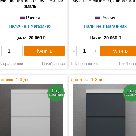
tyle Line Матис 70, тауп темный
Style Line Матис 70, олива эма
эмаль
Россия
Россия
Наличие в магазинах
Наличие в магазинах
20 060
20 060
Цена:
Цена:
Купить
Купить
+
-
+
К сравнению
В избранное
К сравнению
В избранн
ставка: 1-3 дн.
Доставка: 1-3 дн.
1 год
1 год
гарантия
гарант