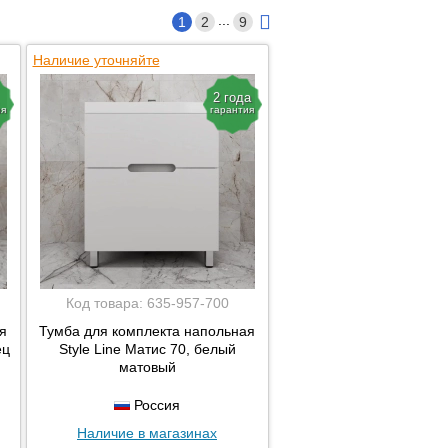
...
1
2
9
Наличие уточняйте
2 года
ия
гарантия
Код товара:
635-957-700
я
Тумба для комплекта напольная
ец
Style Line Матис 70, белый
матовый
Россия
Наличие в магазинах