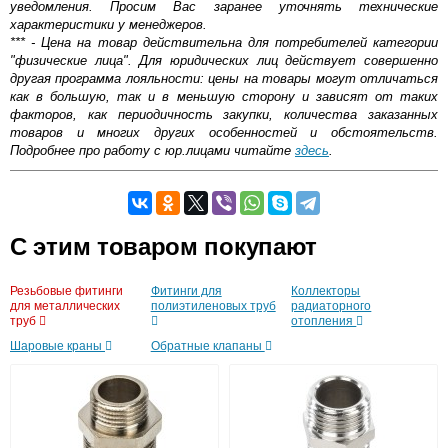
уведомления. Просим Вас заранее уточнять технические
характеристики у менеджеров.
*** - Цена на товар действительна для потребителей категории
"физические лица". Для юридических лиц действует совершенно
другая программа лояльности: цены на товары могут отличаться
как в большую, так и в меньшую сторону и зависят от таких
факторов, как периодичность закупки, количества заказанных
товаров и многих других особенностей и обстоятельств.
Подробнее про работу с юр.лицами читайте
здесь
.
Самовывоз.
C этим товаром покупают
Оставьте отзыв
Возможные способы оплаты:
Резьбовые фитинги
Фитинги для
Коллекторы
Доставка сантехники по Москве и Московской области
для металлических
полиэтиленовых труб
радиаторного
Наличный расчёт
труб
отопления
Банковской картой на сайте в режиме реального
Шаровые краны
Обратные клапаны
времени
Банковской картой при получении товара как при
доставке, так и самовывозом
Интернет-деньгами (Yandex-деньги, Web-money,
Qiwi-кошельки и другие).
Безналичный расчёт (возможно и с НДС)