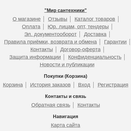
Подробнее
Подробнее
Подробнее
Подробнее
"Мир сантехники"
О магазине
Отзывы
Каталог товаров
Оплата
Юр. лицам, опт, тендеры
Эл. документооборот
Доставка
Правила приёмки, возврата и обмена
Гарантии
Контакты
Договор-оферта
Переходник STOUT 32xR 1"
Кран Stout шаровой
Монтажная гильза STOUT
Защита информации
Конфиденциальность
с наружной резьбой
полнопроходной угловой,
25
Новости и публикации
ВР/НР, ручка бабочка 1,
американка
Покупки (Корзина)
Корзина
История заказов
Вход
Регистрация
1 020
2 952
175
Контакты и связь
Обратная связь
Контакты
Подробнее
Подробнее
Подробнее
Навигация
Карта сайта