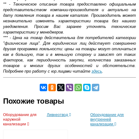
** - Техническое описание товара предоставлено официальным
представительством компании-производителя и актуально на
дату появления товара в нашем каталоге. Производитель может
незначительно изменять характеристики товара без нашего
уведомления. Просим Вас заранее уточнять технические
характеристики у менеджеров.
*** - Цена на товар действительна для потребителей категории
"физические лица". Для юридических лиц действует совершенно
другая программа лояльности: цены на товары могут отличаться
как в большую, так и в меньшую сторону и зависят от таких
факторов, как периодичность закупки, количества заказанных
товаров и многих других особенностей и обстоятельств.
Подробнее про работу с юр.лицами читайте
здесь
.
Самовывоз.
Похожие товары
Оставьте отзыв
Возможные способы оплаты:
Оборудование для
Ливнеотвод
Оборудование для
Доставка сантехники по Москве и Московской области
наружной
внутренней
Наличный расчёт
канализации
канализации
Банковской картой на сайте в режиме реального
времени