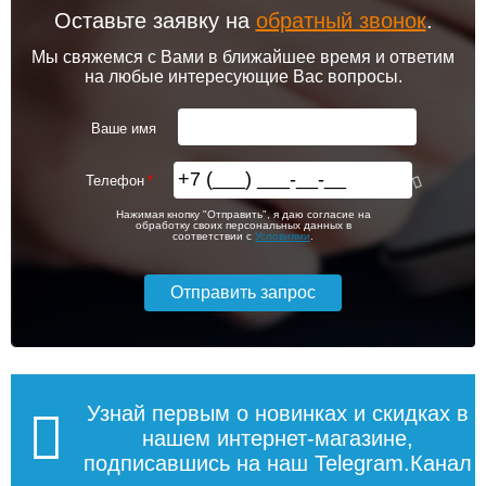
возможность
Оставьте заявку на
обратный звонок
.
Лоток водоотводный
Труба канализационная
Труба канализационная
пластиковый Standart
ф110 х 2000мм "Ostendorf"
ф110 х 1000мм "Ostendorf"
Мы свяжемся с Вами в ближайшее время и ответим
160/160
2,7мм
2,7мм
на любые интересующие Вас вопросы.
Ваше имя
Доставка в регионы России.
1 105
780
662
Телефон
Подробнее
Подробнее
Подробнее
Нажимая кнопку "Отправить", я даю согласие на
обработку своих персональных данных в
соответствии с
Условиями
.
1
2
3
4
5
6
7
8
9
Труба канализационная
Труба канализационная
Узнай первым о новинках и скидках в
ф110 х 500мм "Ostendorf"
ф110 х 250мм "Ostendorf"
Подробнее о доставке
2,7мм
2,7мм
нашем интернет-магазине,
подписавшись на наш Telegram.Канал