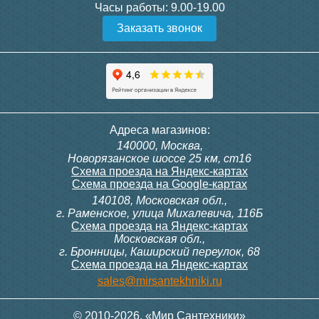
Часы работы:
9.00-19.00
517
296
Заказать звонок
Подробнее
Подробнее
Адреса магазинов:
140000, Москва,
Новорязанское шоссе 25 км, ст16
Труба канализационная
Труба канализационная
Схема проезда на Яндекс-картах
ф75 х 250мм "Ostendorf"
ф50 х 2000мм "Ostendorf"
Схема проезда на Google-картах
1,9мм
1,8мм
140108, Московская обл.,
г. Раменское, улица Михалевича, 116Б
Схема проезда на Яндекс-картах
Московская обл.,
201
432
г. Бронницы, Каширский переулок, 68
Схема проезда на Яндекс-картах
Подробнее
Подробнее
sales@mirsantekhniki.ru
© 2010-2026. «Мир Сантехники»