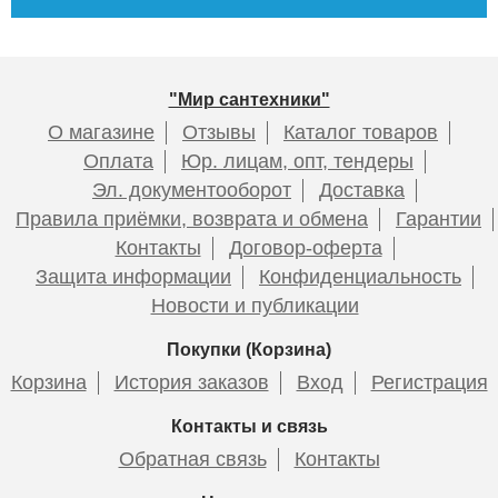
436
297
Подробнее
Подробнее
"Мир сантехники"
О магазине
Отзывы
Каталог товаров
Оплата
Юр. лицам, опт, тендеры
Эл. документооборот
Доставка
Правила приёмки, возврата и обмена
Гарантии
Контакты
Договор-оферта
Труба канализационная
Труба канализационная
Защита информации
Конфиденциальность
ф90 х 3000мм "Ostendorf"
ф90 х 2000мм "Ostendorf"
Новости и публикации
2,7мм
2,7мм
Покупки (Корзина)
Корзина
История заказов
Вход
Регистрация
2 111
1 407
Контакты и связь
Обратная связь
Контакты
Подробнее
Подробнее