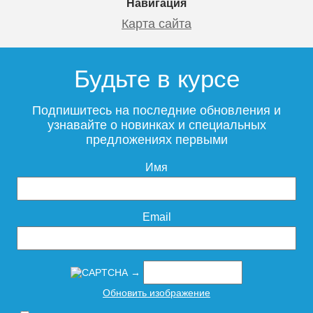
Навигация
Карта сайта
Будьте в курсе
Труба канализационная
Труба канализационная
ф90 х 1000мм "Ostendorf"
ф90 х 500мм "Ostendorf"
Подпишитесь на последние обновления и
2,7мм
2,7мм
узнавайте о новинках и специальных
предложениях первыми
Имя
726
499
Подробнее
Подробнее
Email
→
Обновить изображение