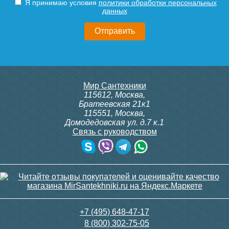
Я принимаю условия
политики обработки персональных
Труба канализационная
Труба канализационная
данных
ф90 х 250мм "Ostendorf"
ф75 х 2000мм "Ostendorf"
2,7мм
1,9мм
343
911
Мир Сантехники
Подробнее
Подробнее
115612
,
Москва
,
Братеевская 21к1
115551
,
Москва
,
Домодедовская ул. д.7 к.1
Связь с руководством
Труба канализационная
Труба канализационная
ф75 х 1000мм "Ostendorf"
ф75 х 500мм "Ostendorf"
1,9мм
1,9мм
+7 (495) 648-47-17
8 (800) 302-75-05