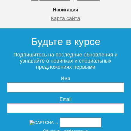
Навигация
Карта сайта
Полотенцесушитель
Полотенцесушитель
электрический Point Гермес
электрический Point Гермес
Будьте в курсе
PN13822GB П3 120x1200
PN13812GB П3 80x1200
диммер справа, графит
диммер справа, графит
блеск
блеск
Подпишитесь на последние обновления и
узнавайте о новинках и специальных
предложениях первыми
16 698
14 375
Имя
Подробнее
Подробнее
Email
→
Полотенцесушитель
Полотенцесушитель
Обновить изображение