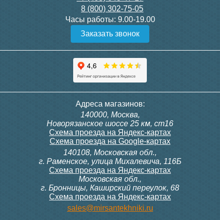
8 (800) 302-75-05
Подробнее
Подробнее
Часы работы:
9.00-19.00
Заказать звонок
Полотенцесушитель
Полотенцесушитель
Адреса магазинов:
электрический Point Фрея
электрический Point Фрея
140000, Москва,
PN20712B П2 100x1200
PN20722B П2 140x1200
Новорязанское шоссе 25 км, ст16
диммер слева, черный
диммер слева, черный
Схема проезда на Яндекс-картах
Схема проезда на Google-картах
140108, Московская обл.,
15 307
17 435
г. Раменское, улица Михалевича, 116Б
Схема проезда на Яндекс-картах
Московская обл.,
Подробнее
Подробнее
г. Бронницы, Каширский переулок, 68
Схема проезда на Яндекс-картах
sales@mirsantekhniki.ru