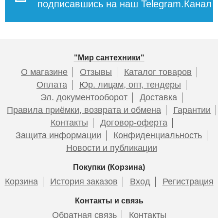
подписавшись на наш Telegram.Канал
13 964
13 964
Подробнее
Подробнее
19 124
17 338
Подробнее
Подробнее
"Мир сантехники"
О магазине
Отзывы
Каталог товаров
Оплата
Юр. лицам, опт, тендеры
Эл. документооборот
Доставка
Полотенцесушитель
Полотенцесушитель
Правила приёмки, возврата и обмена
Гарантии
электрический Point
электрический Point
Контакты
Договор-оферта
Деметра PN12812GB П3
Деметра PN12822GB П3
80x1200 диммер справа,
120x1200 диммер справа,
Защита информации
Конфиденциальность
графит блеск
графит блеск
Новости и публикации
Покупки (Корзина)
13 358
14 956
Корзина
История заказов
Вход
Регистрация
Подробнее
Подробнее
Контакты и связь
Обратная связь
Контакты