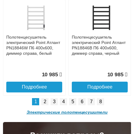
Банковской картой на сайте в режиме реального
времени
Банковской картой при получении товара как при
доставке, так и самовывозом
Интернет-деньгами (Yandex-деньги, Web-money,
Qiwi-кошельки и другие).
Безналичный расчёт (возможно и с НДС)
Полотенцесушитель
Полотенцесушитель
подробнее...
электрический Point Атлант
электрический Point Атлант
PN18846W П6 400x600,
PN18846B П6 400x600,
Подробнее об оплате
диммер справа, белый
диммер справа, черный
10 985
10 985
Подробнее
Подробнее
1
2
3
4
5
6
7
8
Электрические полотенцесушители
Подъем на этаж.