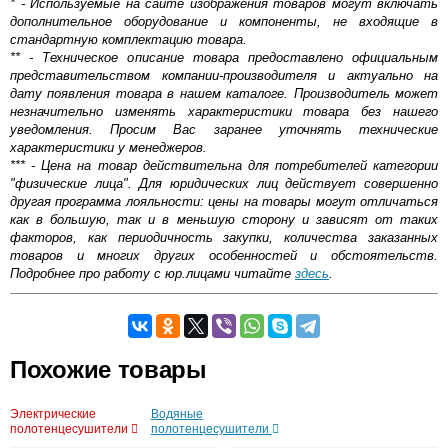
* - Используемые на сайте изображения товаров могут включать
дополнительное оборудование и компоненты, не входящие в
стандартную комплектацию товара.
** - Техническое описание товара предоставлено официальным
представительством компании-производителя и актуально на
дату появления товара в нашем каталоге. Производитель может
незначительно изменять характеристики товара без нашего
уведомления. Просим Вас заранее уточнять технические
характеристики у менеджеров.
*** - Цена на товар действительна для потребителей категории
"физические лица". Для юридических лиц действует совершенно
другая программа лояльности: цены на товары могут отличаться
как в большую, так и в меньшую сторону и зависят от таких
факторов, как периодичность закупки, количества заказанных
товаров и многих других особенностей и обстоятельств.
Подробнее про работу с юр.лицами читайте
здесь
.
Самовывоз.
Похожие товары
Оставьте отзыв
Возможные способы оплаты:
Электрические
Водяные
Доставка сантехники по Москве и Московской области
полотенцесушители
полотенцесушители
Наличный расчёт