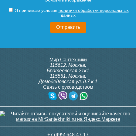
электрический Point Фрея
электрический Point Фрея
PN20712GB П2 100x1200
PN20722GB П2 140x1200
Я принимаю условия
политики обработки персональных
диммер слева, графит
диммер слева, графит
данных
блеск
блеск
18 368
20 922
Подробнее
Подробнее
Мир Сантехники
115612
,
Москва
,
Братеевская 21к1
115551
,
Москва
,
Домодедовская ул. д.7 к.1
Связь с руководством
Полотенцесушитель
Полотенцесушитель
электрический Point Фрея
электрический Point Фрея
PN20732GB П2 180x1200
PN20712W П2 100x1200
диммер слева, графит
диммер слева, белый
блеск
23 851
15 307
+7 (495) 648-47-17