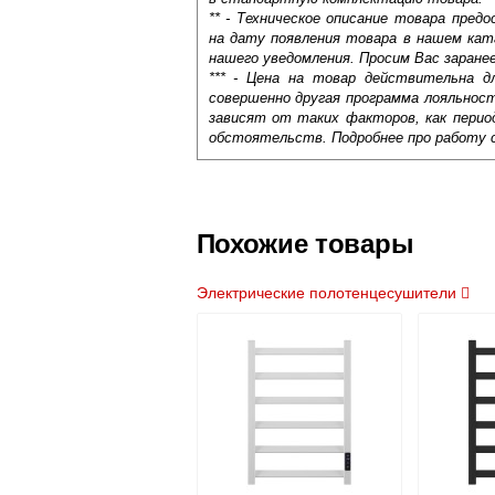
** - Техническое описание товара пре
на дату появления товара в нашем кат
нашего уведомления. Просим Вас заране
*** - Цена на товар действительна д
совершенно другая программа лояльнос
зависят от таких факторов, как период
обстоятельств. Подробнее про работу 
Самовывоз.
Оставьте отзыв
Доставка сантехники по Москве и Мос
Возможные способы оплаты:
Похожие товары
Наличный расчёт
Банковской картой на сайте в ре
Электрические полотенцесушители
Банковской картой при получении 
Интернет-деньгами (Yandex-деньги
Безналичный расчёт (возможно и
Подъем на этаж.
услуга платная
возможность