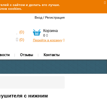
елей с сайтом и делать его лучше.
лов cookies.
Вход
/
Регистрация
Корзина
(
0
)
0
(
0
)
Перейти в корзину
вости
Отзывы
Контакты
есушителя с нижним