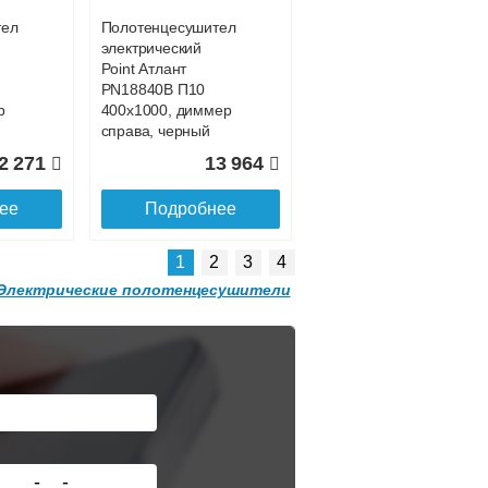
тель
Полотенцесушитель
электрический
Point Атлант
PN18840B П10
р
400x1000, диммер
справа, черный
2 271
13 964
Подробнее о доставке
ее
Подробнее
1
2
3
4
Электрические полотенцесушители
тель
Полотенцесушитель
электрический