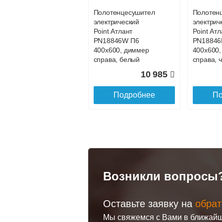
Полотенцесушитель
Полотен
Доставка в регионы России.
электрический
электрич
Point Атлант
Point Атл
PN18846W П6
PN18846
400x600, диммер
400x600
справа, белый
справа, 
10 985
Подробнее
По
Возникли вопросы
Оставьте заявку на
обрат
Полотенцесушитель
Полотен
Мы свяжемся с Вами в ближайш
электрический
электрич