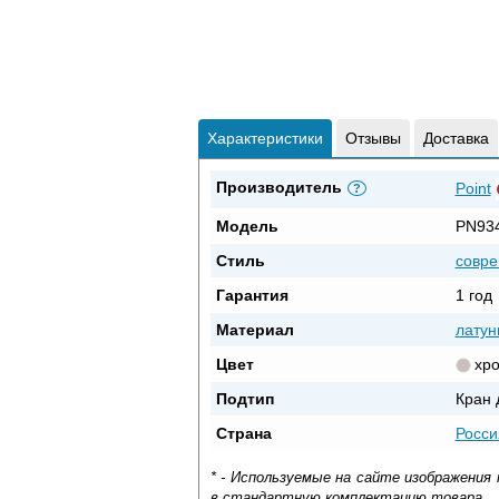
Характеристики
Отзывы
Доставка
Производитель
Point
?
Модель
PN93
Стиль
совр
Гарантия
1 год
Материал
латун
Цвет
хр
Подтип
Кран 
Страна
Росси
* - Используемые на сайте изображения
в стандартную комплектацию товара.