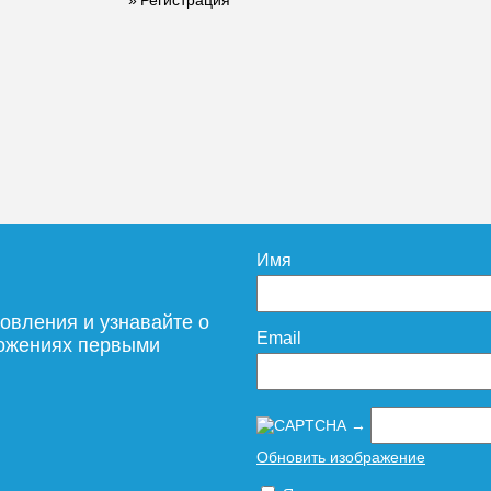
рафит
слева, графит
слева, белый
блеск
20 922
23 851
1
дробнее
Подробнее
Подробн
Имя
овления и узнавайте о
Email
ложениях первыми
→
Обновить изображение