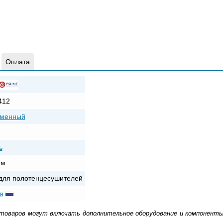
Оплата
412
еменный
ь
ом
для полотенцесушителей
я
 товаров могут включать дополнительное оборудование и компоненты