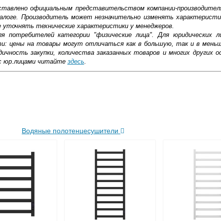
доставлено официальным представительством компании-производител
алоге. Производитель может незначительно изменять характеристи
е уточнять технические характеристики у менеджеров.
ля потребителей категории "физические лица". Для юридических 
ти: цены на товары могут отличаться как в большую, так и в мень
ичность закупки, количества заказанных товаров и многих других о
с юр.лицами читайте
здесь
.
ковской области
жиме реального времени
Водяные полотенцесушители
товара как при доставке, так и самовывозом
, Web-money, Qiwi-кошельки и другие).
 с НДС)
подробнее...
до подъезда