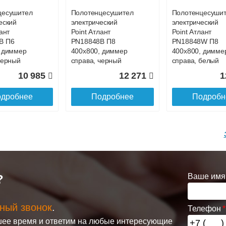
цесушитель
Полотенцесушитель
Полотенцесуши
еский
электрический
электрический
ант
Point Атлант
Point Атлант
B П6
PN18848B П8
PN18848W П8
, диммер
400x800, диммер
400x800, димме
черный
справа, черный
справа, белый
10 985
12 271
1
дробнее
Подробнее
Подробн
Ваше имя
?
ный звонок
.
Телефон
цесушитель
Полотенцесушитель
Полотенцесуши
ее время и ответим на любые интересующие
еский
электрический
электрический