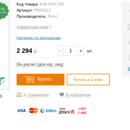
Код товара:
636-629-700
год
Артикул:
PN93412
антия
Производитель:
Point
Характеристики
Наличие по магазинам
2 294
-
+
шт.
б/н расчет (для юр. лиц)
Б
Купить
Купить в 1 клик
К сравнению
В избранное
16