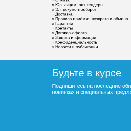
слева, графит
Юр. лицам, опт, тендеры
слева, г
Эл. документооборот
блеск
блеск
18 368
Доставка
Правила приёмки, возврата и обмена
Гарантии
Подробнее
По
Контакты
Договор-оферта
Защита информации
Конфиденциальность
Новости и публикации
Будьте в курсе
Подпишитесь на последние обн
новинках и специальных пред
Полотенцесушитель
электрический
Point Фрея
PN20722B П2
140x1200 диммер
слева, черный
17 435