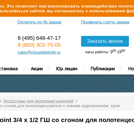
s. Это позволяет нам анализировать взаимодействие посетит
ользоваться сайтом, вы соглашаетесь с использованием фай
Оплатить по № заказа
Проверить статус заказа
8 (495) 648-47-17
Заказать звонок
8 (800) 302-75-05
00
00
часы работы: 9
-19
sales@mirsantekhniki.ru
становка
Акции
Юр. лицам
Публикации
Но
Аксессуары для полотенцесушителей
 со сгоном для полотенцесушителя с нижним подключением, хром
int 3/4 х 1/2 ГШ со сгоном для полотенц