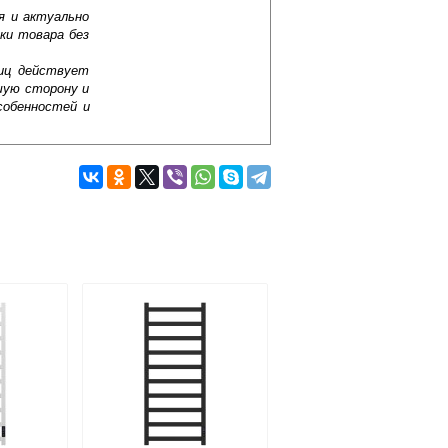
я и актуально
ки товара без
лиц действует
шую сторону и
собенностей и
Подробнее об оплате