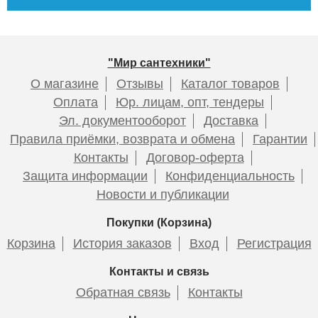
Подробнее
Подробнее
Комплект подключения
Отражатель 3/4 дюйм для
Lemark LM03412SW с
п/с Terminus (пара)
"Мир сантехники"
квадратными вентилями,
О магазине
Отзывы
Каталог товаров
белый
Оплата
Юр. лицам, опт, тендеры
Эл. документооборот
Доставка
8 188
100
Полотенцесушитель
Водяной
Правила приёмки, возврата и обмена
Гарантии
водяной F ultra vintage [1"]
полотенцесушитель Lemark
Контакты
Договор-оферта
400/600
Atlantiss LM32607R П7
Подробнее
Подробнее
500x600
Защита информации
Конфиденциальность
Новости и публикации
Покупки (Корзина)
18 700
15 586
Корзина
История заказов
Вход
Регистрация
Подробнее
Подробнее
Контакты и связь
Отражатель 1/2 дюйм для
Отражатель 1 дюйм для п/с
Обратная связь
Контакты
п/с Terminus (пара)
Terminus (пара)