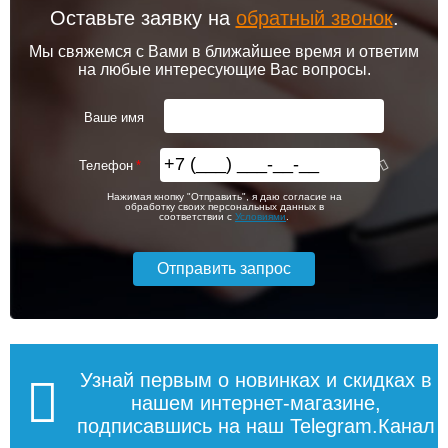
крепёж
Оставьте заявку на
обратный звонок
.
Подробнее
Подробнее
Мы свяжемся с Вами в ближайшее время и ответим
на любые интересующие Вас вопросы.
7 700
2 300
Ваше имя
Подробнее
Подробнее
Телефон
Комплект подключения
Комплект подключения
Нажимая кнопку "Отправить", я даю согласие на
Lemark LM03412SBL с
Lemark LM03412RW с
обработку своих персональных данных в
квадратными вентилями,
круглыми вентилями, белый
соответствии с
Условиями
.
черный
8 188
6 689
Водяной
Полотенцесушитель
полотенцесушитель Lemark
водяной R [1"] 400/800
Bellario LM68607 П7
Подробнее
Подробнее
500x600
Узнай первым о новинках и скидках в
нашем интернет-магазине,
подписавшись на наш Telegram.Канал
13 993
11 550