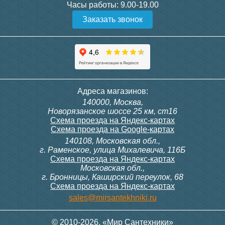
Подробнее
Подробнее
Часы работы:
9.00-19.00
Заказать звонок
Держатель-крепление для
Держатель для п/с 3/4
полотенцесушителя 1 дюйм
300
150
Полотенцесушитель
Полотенцесушитель
Адреса магазинов:
водяной W [1"] 500/600
водяной Ac [1"] 320/700 +
140000, Москва,
крепёж
Подробнее
Подробнее
Новорязанское шоссе 25 км, ст16
Схема проезда на Яндекс-картах
Схема проезда на Google-картах
140108, Московская обл.,
10 710
5 860
г. Раменское, улица Михалевича, 116Б
Схема проезда на Яндекс-картах
Московская обл.,
Подробнее
Подробнее
г. Бронницы, Каширский переулок, 68
Схема проезда на Яндекс-картах
Соединение прямое 1"х1" г/
Соединение прямое 1х3/4
sales@mirsantekhniki.ru
г для п/с (пара)
г/г для полотенцесушителя
(пара)
© 2010-2026. «Мир Сантехники»