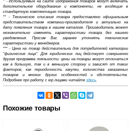
* - Используемые на сайте изображения товаров могут включать
дополнительное оборудование и компоненты, не входящие в
стандартную комплектацию товара.
** - Техническое описание товара предоставлено официальным
представительством компании-производителя и актуально на
дату появления товара в нашем каталоге. Производитель может
незначительно изменять характеристики товара без нашего
уведомления. Просим Вас заранее уточнять технические
характеристики у менеджеров.
*** - Цена на товар действительна для потребителей категории
"физические лица". Для юридических лиц действует совершенно
другая программа лояльности: цены на товары могут отличаться
как в большую, так и в меньшую сторону и зависят от таких
факторов, как периодичность закупки, количества заказанных
товаров и многих других особенностей и обстоятельств.
Подробнее про работу с юр.лицами читайте
здесь
.
Самовывоз.
Похожие товары
Оставьте отзыв
Возможные способы оплаты:
Доставка сантехники по Москве и Московской области
Наличный расчёт