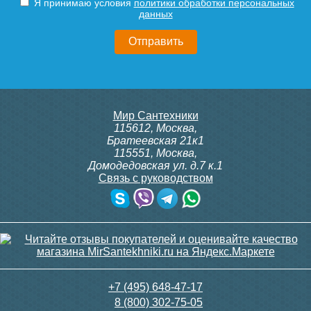
Я принимаю условия
политики обработки персональных
данных
2 480
4 495
Подробнее
Подробнее
Держатель для
Держатель-крепление для
Мир Сантехники
полотенцесушителя (без
п/с 1 дюйм пара
115612
,
Москва
,
кольца) пара
Братеевская 21к1
115551
,
Москва
,
Домодедовская ул. д.7 к.1
Связь с руководством
250
420
Полотенцесушитель
Полотенцесушитель
водяной Point PN10146S П8
водяной Kft [1"] 400/1000
400x600, хром
Подробнее
Подробнее
11 016
21 460
+7 (495) 648-47-17
8 (800) 302-75-05