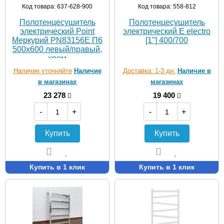
Код товара: 637-628-900
Код товара: 558-812
Полотенцесушитель
Полотенцесушитель
электрический Point
электрический E electro
Меркурий PN83156E П6
[1"] 400/700
500x600 левый/правый,
хром
Наличие уточняйте
Наличие
Доставка: 1-3 дн.
Наличие в
в магазинах
магазинах
23 278
19 400
-
+
-
+
Купить
Купить
Купить в 1 клик
Купить в 1 клик