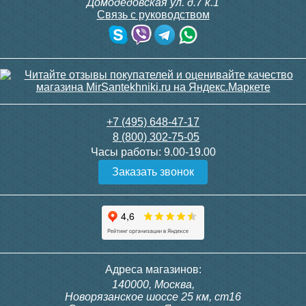
Домодедовская ул. д.7 к.1
Связь с руководством
Панель смыва VITRA Root
Панель смыва VITRA Root
Square 740-2380, хром
Square 740-2395, никель
+7 (495) 648-47-17
8 (800) 302-75-05
Часы работы:
9.00-19.00
3 690
6 790
Заказать звонок
Подробнее
Подробнее
Адреса магазинов:
140000, Москва,
Новорязанское шоссе 25 км, ст16
Система инсталляции для
Система инсталляции для