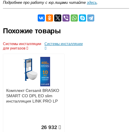
Подробнее про работу с юр.лицами читайте
здесь
.
Самовывоз.
Оставьте отзыв
Похожие товары
Возможные способы оплаты:
Системы инсталляции
Системы инсталляции
Доставка сантехники по Москве и Московской области
для унитазов
Наличный расчёт
Банковской картой на сайте в режиме реального
времени
Банковской картой при получении товара как при
доставке, так и самовывозом
Интернет-деньгами (Yandex-деньги, Web-money,
Qiwi-кошельки и другие).
Безналичный расчёт (возможно и с НДС)
Комплект Cersanit BRASKO
подробнее...
SMART CO DPL EO slim
инсталляция LINK PRO LP
Подробнее об оплате
26 932