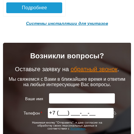
Подробнее
Системы инсталляции для унитазов
Подъем на этаж.
Возникли вопросы?
до подъезда
услуга платная
возможность
Оставьте заявку на
обратный звонок
.
Инсталляция VITRA V-Fix
Инсталляция VITRA V-Fix
Core 732-5800-01, 12 см
Core 738-5800-01, 8 см
Мы свяжемся с Вами в ближайшее время и ответим
на любые интересующие Вас вопросы.
Ваше имя
16 790
16 790
Доставка в регионы России.
Телефон
Подробнее
Подробнее
Нажимая кнопку "Отправить", я даю согласие на
обработку своих персональных данных в
соответствии с
Условиями
.