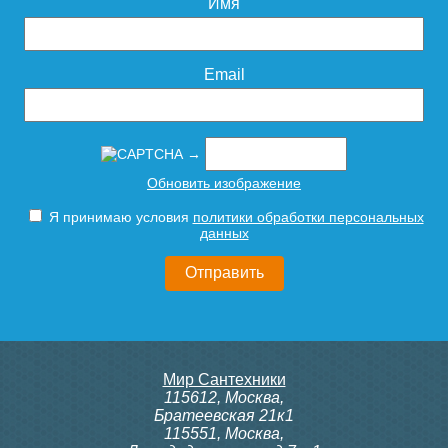
Имя
3 690
6 790
Подробнее
Подробнее
Email
→
Обновить изображение
Я принимаю условия
политики обработки персональных
Панель смыва VITRA Root
Панель смыва VITRA Root
данных
Square 740-2300, белая
Square 740-2311, матовый
черный
2 490
4 190
Мир Сантехники
Подробнее
Подробнее
115612
,
Москва
,
Братеевская 21к1
115551
,
Москва
,