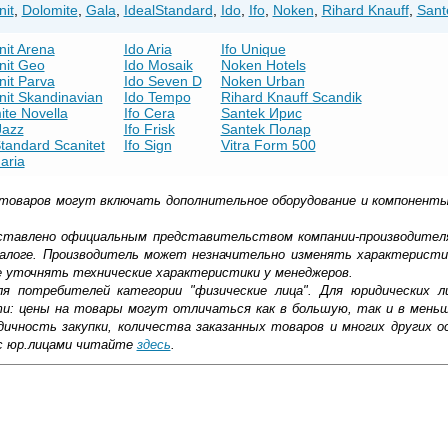
nit
,
Dolomite
,
Gala
,
IdealStandard
,
Ido
,
Ifo
,
Noken
,
Rihard Knauff
,
Sant
nit Arena
Ido Aria
Ifo Unique
nit Geo
Ido Mosaik
Noken Hotels
nit Parva
Ido Seven D
Noken Urban
nit Skandinavian
Ido Tempo
Rihard Knauff Scandik
ite Novella
Ifo Cera
Santek Ирис
Jazz
Ifo Frisk
Santek Полар
tandard Scanitet
Ifo Sign
Vitra Form 500
aria
 товаров могут включать дополнительное оборудование и компоненты
доставлено официальным представительством компании-производител
алоге. Производитель может незначительно изменять характеристи
е уточнять технические характеристики у менеджеров.
ля потребителей категории "физические лица". Для юридических 
ти: цены на товары могут отличаться как в большую, так и в мень
ичность закупки, количества заказанных товаров и многих других о
с юр.лицами читайте
здесь
.
стальным креплением — практичный и в то же время эстетичный аксе
Форма подбора крышки-сиденья для унитаза
ив данный элемент, можно повысить уровень комфорта в ванной ко
рентностью к негативным воздействиям (повышенной влажности, с
ковской области
ебуются особые средства, достаточно обычных бытовых моющих сос
ятка вариаций сидений-крышек для унитаза. На первый взг