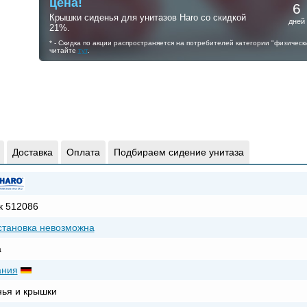
цена!
6
Крышки сиденья для унитазов Haro со скидкой
дней
21%.
* - Скидка по акции распространяется на потребителей категории "физичес
читайте
тут
.
Доставка
Оплата
Подбираем сидение унитаза
к 512086
установка невозможна
а
ания
ья и крышки