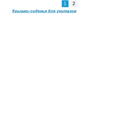
1
2
Крышки-сиденья для унитазов
Крышка-сиденье
ль
для унитаза Тинд с
микролифтом
5 100
5 200
ее
Подробнее