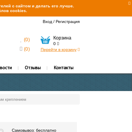
елей с сайтом и делать его лучше.
лов cookies.
Вход
/
Регистрация
Корзина
(
0
)
0
(
0
)
Перейти в корзину
вости
Отзывы
Контакты
ым креплением
Самовывоз: бесплатно