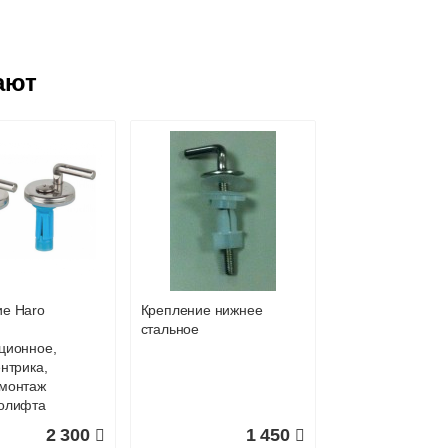
теть, между тем сам унитаз останется белым.
ают
репления до передней части унитаза.
 края до края в самом широком месте внешней части унитаза.
сиденье
Крышка-сиденье
Крышка-сиденье
крепления крышки-сиденья от центра до центра отверстия.
аза Santek
для унитаза Santek
для унитаза Фье
Ирис
с микролифтом
ие Haro
Крепление нижнее
2 750
2 650
стальное
ционное,
дробнее
Подробнее
Подробн
ентрика,
 монтаж
ролифта
2 300
1 450