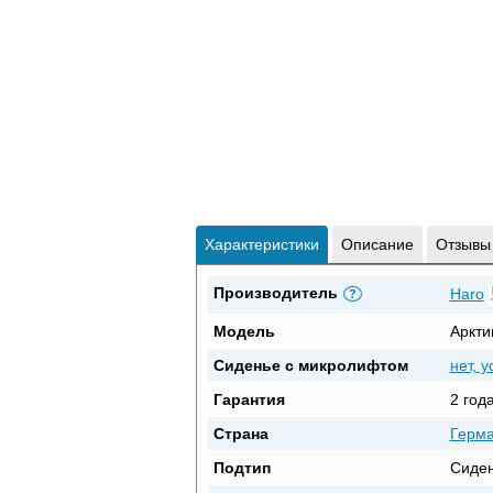
Характеристики
Описание
Отзывы
Производитель
Haro
?
Модель
Аркти
Сиденье с микролифтом
нет, 
Гарантия
2 год
Страна
Герм
Подтип
Сиден