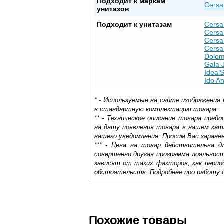
Подходит к маркам
Cersa
унитазов
Подходит к унитазам
Cersa
Cersa
Cersa
Cersa
Dolom
Gala 
IdealS
Ido An
* - Используемые на сайте изображения
в стандартную комплектацию товара.
** - Техническое описание товара пре
на дату появления товара в нашем кат
нашего уведомления. Просим Вас заране
*** - Цена на товар действительна д
совершенно другая программа лояльнос
зависят от таких факторов, как период
обстоятельств. Подробнее про работу 
Крышка-сиденье для унитаза Арктик со 
Самовывоз.
неприхотливого в уходе материала. Куп
солидной прочностью, а также индиффе
Оставьте отзыв
Доставка сантехники по Москве и Мос
Возможные способы оплаты:
образованию бактерий. Для ухода не тр
Похожие товары
В наше время существует более дес