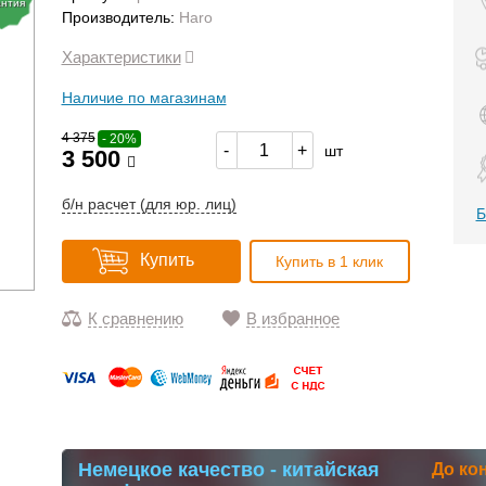
антия
Производитель:
Haro
Характеристики
Наличие по магазинам
4 375
- 20%
-
+
шт
3 500
б/н расчет (для юр. лиц)
Б
Купить
Купить в 1 клик
К сравнению
В избранное
Немецкое качество - китайская
До ко