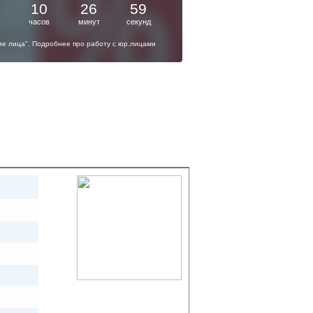
10
26
58
часов
минут
секунд
кие лица". Подробнее про работу с юр.лицами
К списку