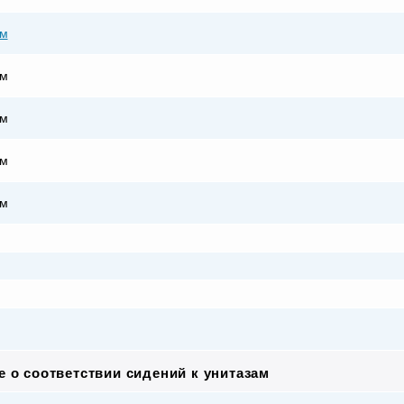
мм
мм
мм
мм
мм
 о соответствии сидений к унитазам