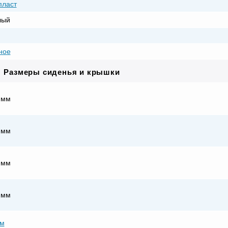
пласт
лый
ное
Размеры сиденья и крышки
 мм
 мм
 мм
 мм
мм