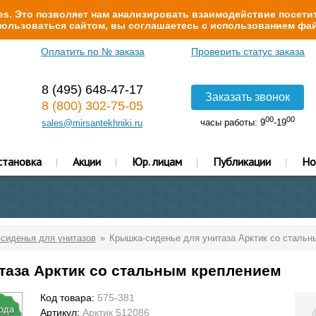
s. Это позволяет нам анализировать взаимодействие посетит
ользоваться сайтом, вы соглашаетесь с использованием фай
Оплатить по № заказа
Проверить статус заказа
8 (495) 648-47-17
Заказать звонок
8 (800) 302-75-05
00
00
часы работы: 9
-19
sales@mirsantekhniki.ru
становка
Акции
Юр. лицам
Публикации
Но
сиденья для унитазов
Крышка-сиденье для унитаза Арктик со стальн
таза Арктик со стальным креплением
Код товара:
575-381
года
Артикул:
Арктик 512086